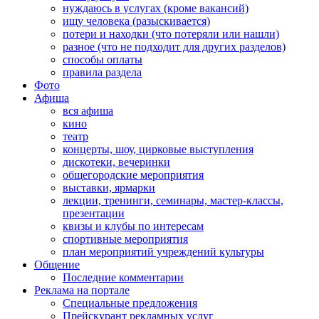
нуждаюсь в услугах (кроме вакансий)
ищу человека (разыскивается)
потери и находки (что потеряли или нашли)
разное (что не подходит для других разделов)
способы оплаты
правила раздела
Фото
Афиша
вся афиша
кино
театр
концерты, шоу, цирковые выступления
дискотеки, вечеринки
общегородские мероприятия
выставки, ярмарки
лекции, тренинги, семинары, мастер-классы,
презентации
квизы и клубы по интересам
спортивные мероприятия
план мероприятий учреждений культуры
Общение
Последние комментарии
Реклама на портале
Специальные предложения
Прейскурант рекламных услуг