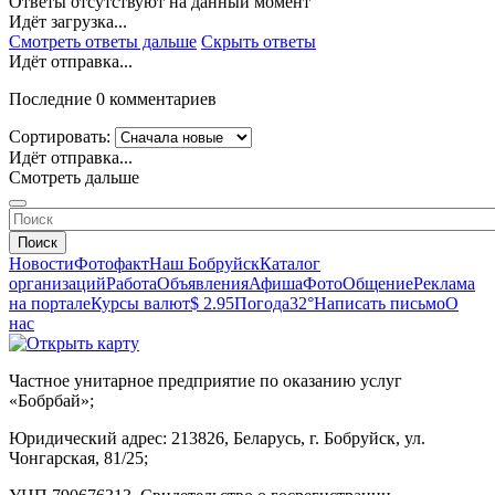
Ответы отсутствуют на данный момент
Идёт загрузка...
Смотреть ответы дальше
Скрыть ответы
Идёт отправка...
Последние 0 комментариев
Сортировать:
Идёт отправка...
Смотреть дальше
Поиск
Новости
Фотофакт
Наш Бобруйск
Каталог
организаций
Работа
Объявления
Афиша
Фото
Общение
Реклама
на портале
Курсы валют
$ 2.95
Погода
32°
Написать письмо
О
нас
Частное унитарное предприятие по оказанию услуг
«Бобрбай»;
Юридический адрес:
213826, Беларусь, г. Бобруйск, ул.
Чонгарская, 81/25;