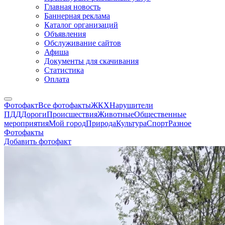
Главная новость
Баннерная реклама
Каталог организаций
Объявления
Обслуживание сайтов
Афиша
Документы для скачивания
Статистика
Оплата
Фотофакт
Все фотофакты
ЖКХ
Нарушители
ПДД
Дороги
Происшествия
Животные
Общественные
мероприятия
Мой город
Природа
Культура
Спорт
Разное
Фотофакты
Добавить фотофакт