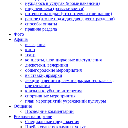
нуждаюсь в услугах (кроме вакансий)
ищу человека (разыскивается)
потери и находки (что потеряли или нашли)
разное (что не подходит для других разделов)
способы оплаты
правила раздела
Фото
Афиша
вся афиша
кино
театр
концерты, шоу, цирковые выступления
дискотеки, вечеринки
общегородские мероприятия
выставки, ярмарки
лекции, тренинги, семинары, мастер-классы,
презентации
квизы и клубы по интересам
спортивные мероприятия
план мероприятий учреждений культуры
Общение
Последние комментарии
Реклама на портале
Специальные предложения
Прейскурант рекламных услуг