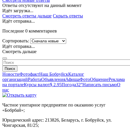
Смотреть новые ответы
Ответы отсутствуют на данный момент
Идёт загрузка...
Смотреть ответы дальше
Скрыть ответы
Идёт отправка...
Последние 0 комментариев
Сортировать:
Идёт отправка...
Смотреть дальше
Поиск
Новости
Фотофакт
Наш Бобруйск
Каталог
организаций
Работа
Объявления
Афиша
Фото
Общение
Реклама
на портале
Курсы валют
$ 2.95
Погода
32°
Написать письмо
О
нас
Частное унитарное предприятие по оказанию услуг
«Бобрбай»;
Юридический адрес:
213826, Беларусь, г. Бобруйск, ул.
Чонгарская, 81/25;