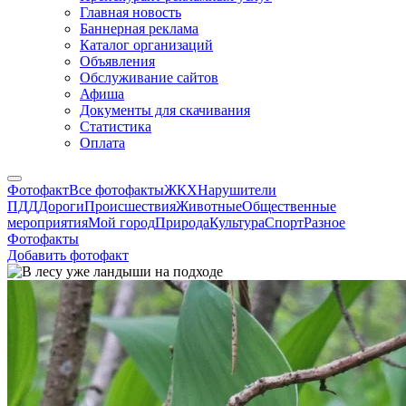
Главная новость
Баннерная реклама
Каталог организаций
Объявления
Обслуживание сайтов
Афиша
Документы для скачивания
Статистика
Оплата
Фотофакт
Все фотофакты
ЖКХ
Нарушители
ПДД
Дороги
Происшествия
Животные
Общественные
мероприятия
Мой город
Природа
Культура
Спорт
Разное
Фотофакты
Добавить фотофакт