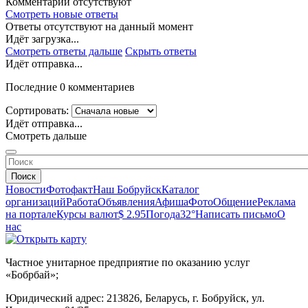
Комментарии отсутствуют
Смотреть новые ответы
Ответы отсутствуют на данный момент
Идёт загрузка...
Смотреть ответы дальше
Скрыть ответы
Идёт отправка...
Последние 0 комментариев
Сортировать:
Идёт отправка...
Смотреть дальше
Поиск
Новости
Фотофакт
Наш Бобруйск
Каталог
организаций
Работа
Объявления
Афиша
Фото
Общение
Реклама
на портале
Курсы валют
$ 2.95
Погода
32°
Написать письмо
О
нас
Частное унитарное предприятие по оказанию услуг
«Бобрбай»;
Юридический адрес:
213826, Беларусь, г. Бобруйск, ул.