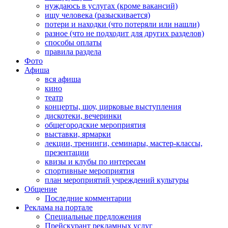
нуждаюсь в услугах (кроме вакансий)
ищу человека (разыскивается)
потери и находки (что потеряли или нашли)
разное (что не подходит для других разделов)
способы оплаты
правила раздела
Фото
Афиша
вся афиша
кино
театр
концерты, шоу, цирковые выступления
дискотеки, вечеринки
общегородские мероприятия
выставки, ярмарки
лекции, тренинги, семинары, мастер-классы,
презентации
квизы и клубы по интересам
спортивные мероприятия
план мероприятий учреждений культуры
Общение
Последние комментарии
Реклама на портале
Специальные предложения
Прейскурант рекламных услуг