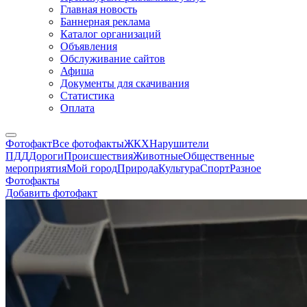
Главная новость
Баннерная реклама
Каталог организаций
Объявления
Обслуживание сайтов
Афиша
Документы для скачивания
Статистика
Оплата
Фотофакт
Все фотофакты
ЖКХ
Нарушители
ПДД
Дороги
Происшествия
Животные
Общественные
мероприятия
Мой город
Природа
Культура
Спорт
Разное
Фотофакты
Добавить фотофакт