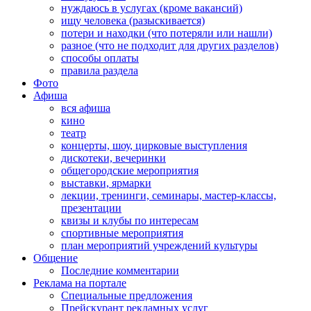
нуждаюсь в услугах (кроме вакансий)
ищу человека (разыскивается)
потери и находки (что потеряли или нашли)
разное (что не подходит для других разделов)
способы оплаты
правила раздела
Фото
Афиша
вся афиша
кино
театр
концерты, шоу, цирковые выступления
дискотеки, вечеринки
общегородские мероприятия
выставки, ярмарки
лекции, тренинги, семинары, мастер-классы,
презентации
квизы и клубы по интересам
спортивные мероприятия
план мероприятий учреждений культуры
Общение
Последние комментарии
Реклама на портале
Специальные предложения
Прейскурант рекламных услуг