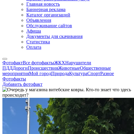
Главная новость
Баннерная реклама
Каталог организаций
Объявления
Обслуживание сайтов
Афиша
Документы для скачивания
Статистика
Оплата
Фотофакт
Все фотофакты
ЖКХ
Нарушители
ПДД
Дороги
Происшествия
Животные
Общественные
мероприятия
Мой город
Природа
Культура
Спорт
Разное
Фотофакты
Добавить фотофакт