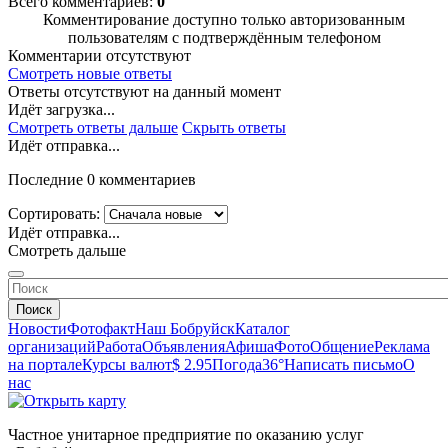
Всего комментариев:
0
Комментирование доступно только авторизованным
пользователям с подтверждённым телефоном
Комментарии отсутствуют
Смотреть новые ответы
Ответы отсутствуют на данный момент
Идёт загрузка...
Смотреть ответы дальше
Скрыть ответы
Идёт отправка...
Последние 0 комментариев
Сортировать:
Идёт отправка...
Смотреть дальше
Поиск
Новости
Фотофакт
Наш Бобруйск
Каталог
организаций
Работа
Объявления
Афиша
Фото
Общение
Реклама
на портале
Курсы валют
$ 2.95
Погода
36°
Написать письмо
О
нас
Частное унитарное предприятие по оказанию услуг