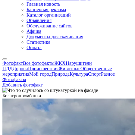
Главная новость
Баннерная реклама
Каталог организаций
Объявления
Обслуживание сайтов
Афиша
Документы для скачивания
Статистика
Оплата
Фотофакт
Все фотофакты
ЖКХ
Нарушители
ПДД
Дороги
Происшествия
Животные
Общественные
мероприятия
Мой город
Природа
Культура
Спорт
Разное
Фотофакты
Добавить фотофакт