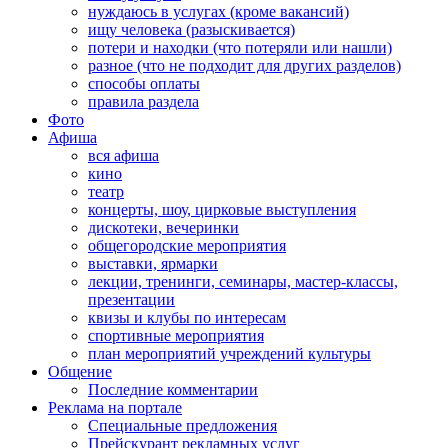
нуждаюсь в услугах (кроме вакансий)
ищу человека (разыскивается)
потери и находки (что потеряли или нашли)
разное (что не подходит для других разделов)
способы оплаты
правила раздела
Фото
Афиша
вся афиша
кино
театр
концерты, шоу, цирковые выступления
дискотеки, вечеринки
общегородские мероприятия
выставки, ярмарки
лекции, тренинги, семинары, мастер-классы,
презентации
квизы и клубы по интересам
спортивные мероприятия
план мероприятий учреждений культуры
Общение
Последние комментарии
Реклама на портале
Специальные предложения
Прейскурант рекламных услуг