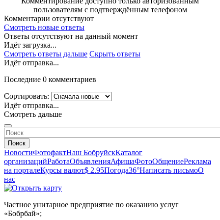
Комментирование доступно только авторизованным
пользователям с подтверждённым телефоном
Комментарии отсутствуют
Смотреть новые ответы
Ответы отсутствуют на данный момент
Идёт загрузка...
Смотреть ответы дальше
Скрыть ответы
Идёт отправка...
Последние 0 комментариев
Сортировать:
Идёт отправка...
Смотреть дальше
Поиск
Новости
Фотофакт
Наш Бобруйск
Каталог
организаций
Работа
Объявления
Афиша
Фото
Общение
Реклама
на портале
Курсы валют
$ 2.95
Погода
36°
Написать письмо
О
нас
Частное унитарное предприятие по оказанию услуг
«Бобрбай»;