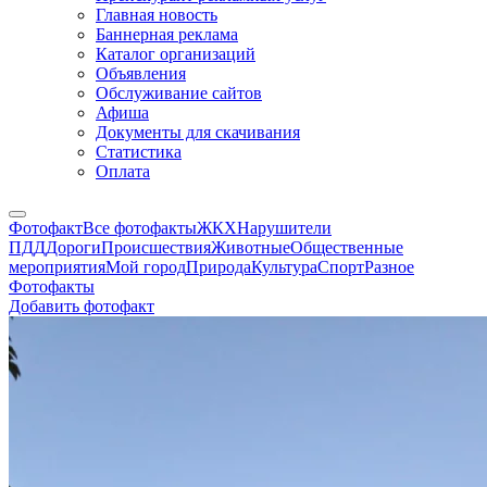
Главная новость
Баннерная реклама
Каталог организаций
Объявления
Обслуживание сайтов
Афиша
Документы для скачивания
Статистика
Оплата
Фотофакт
Все фотофакты
ЖКХ
Нарушители
ПДД
Дороги
Происшествия
Животные
Общественные
мероприятия
Мой город
Природа
Культура
Спорт
Разное
Фотофакты
Добавить фотофакт