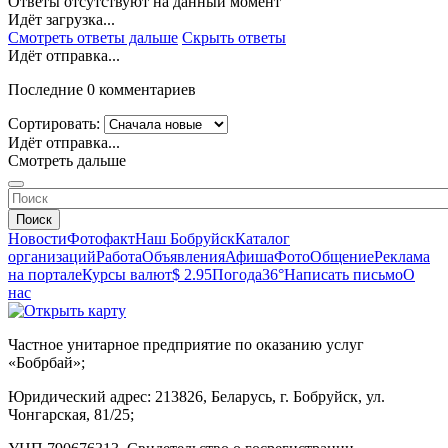
Ответы отсутствуют на данный момент
Идёт загрузка...
Смотреть ответы дальше
Скрыть ответы
Идёт отправка...
Последние 0 комментариев
Сортировать:
Идёт отправка...
Смотреть дальше
Поиск
Новости
Фотофакт
Наш Бобруйск
Каталог
организаций
Работа
Объявления
Афиша
Фото
Общение
Реклама
на портале
Курсы валют
$ 2.95
Погода
36°
Написать письмо
О
нас
Частное унитарное предприятие по оказанию услуг
«Бобрбай»;
Юридический адрес:
213826, Беларусь, г. Бобруйск, ул.
Чонгарская, 81/25;