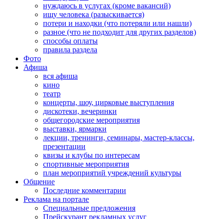
нуждаюсь в услугах (кроме вакансий)
ищу человека (разыскивается)
потери и находки (что потеряли или нашли)
разное (что не подходит для других разделов)
способы оплаты
правила раздела
Фото
Афиша
вся афиша
кино
театр
концерты, шоу, цирковые выступления
дискотеки, вечеринки
общегородские мероприятия
выставки, ярмарки
лекции, тренинги, семинары, мастер-классы,
презентации
квизы и клубы по интересам
спортивные мероприятия
план мероприятий учреждений культуры
Общение
Последние комментарии
Реклама на портале
Специальные предложения
Прейскурант рекламных услуг