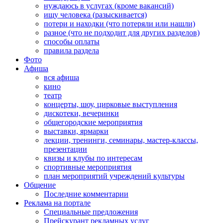
нуждаюсь в услугах (кроме вакансий)
ищу человека (разыскивается)
потери и находки (что потеряли или нашли)
разное (что не подходит для других разделов)
способы оплаты
правила раздела
Фото
Афиша
вся афиша
кино
театр
концерты, шоу, цирковые выступления
дискотеки, вечеринки
общегородские мероприятия
выставки, ярмарки
лекции, тренинги, семинары, мастер-классы,
презентации
квизы и клубы по интересам
спортивные мероприятия
план мероприятий учреждений культуры
Общение
Последние комментарии
Реклама на портале
Специальные предложения
Прейскурант рекламных услуг