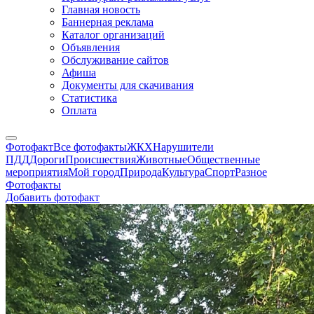
Главная новость
Баннерная реклама
Каталог организаций
Объявления
Обслуживание сайтов
Афиша
Документы для скачивания
Статистика
Оплата
Фотофакт
Все фотофакты
ЖКХ
Нарушители
ПДД
Дороги
Происшествия
Животные
Общественные
мероприятия
Мой город
Природа
Культура
Спорт
Разное
Фотофакты
Добавить фотофакт