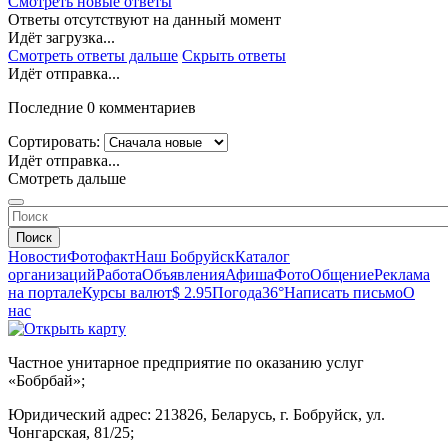
Смотреть новые ответы
Ответы отсутствуют на данный момент
Идёт загрузка...
Смотреть ответы дальше
Скрыть ответы
Идёт отправка...
Последние 0 комментариев
Сортировать:
Идёт отправка...
Смотреть дальше
Поиск
Новости
Фотофакт
Наш Бобруйск
Каталог
организаций
Работа
Объявления
Афиша
Фото
Общение
Реклама
на портале
Курсы валют
$ 2.95
Погода
36°
Написать письмо
О
нас
Частное унитарное предприятие по оказанию услуг
«Бобрбай»;
Юридический адрес:
213826, Беларусь, г. Бобруйск, ул.
Чонгарская, 81/25;