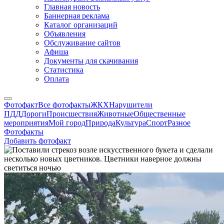
Главная новость
Баннерная реклама
Каталог организаций
Объявления
Обслуживание сайтов
Афиша
Документы для скачивания
Статистика
Оплата
Фотофакт
Все фотофакты
ЖКХ
Нарушители
ПДД
Дороги
Происшествия
Животные
Общественные
мероприятия
Мой город
Природа
Культура
Спорт
Разное
Фотофакты
Добавить фотофакт