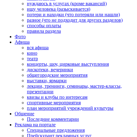
нуждаюсь в услугах (кроме вакансий)
ищу человека (разыскивается)
потери и находки (что потеряли или нашли)
разное (что не подходит для других разделов)
способы оплаты
правила раздела
Фото
Афиша
вся афиша
кино
театр
концерты, шоу, цирковые выступления
дискотеки, вечеринки
общегородские мероприятия
выставки, ярмарки
лекции, тренинги, семинары, мастер-классы,
презентации
квизы и клубы по интересам
спортивные мероприятия
план мероприятий учреждений культуры
Общение
Последние комментарии
Реклама на портале
Специальные предложения
Прейскурант рекламных услуг