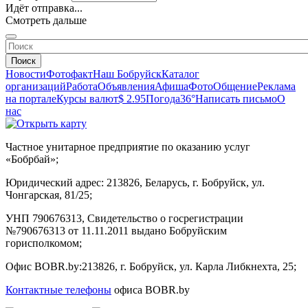
Идёт отправка...
Смотреть дальше
Поиск
Новости
Фотофакт
Наш Бобруйск
Каталог
организаций
Работа
Объявления
Афиша
Фото
Общение
Реклама
на портале
Курсы валют
$ 2.95
Погода
36°
Написать письмо
О
нас
Частное унитарное предприятие по оказанию услуг
«Бобрбай»;
Юридический адрес:
213826, Беларусь, г. Бобруйск, ул.
Чонгарская, 81/25;
УНП 790676313, Свидетельство о госрегистрации
№790676313 от 11.11.2011 выдано Бобруйским
горисполкомом;
Офис BOBR.by:
213826, г. Бобруйск, ул. Карла Либкнехта, 25;
Контактные телефоны
офиса BOBR.by