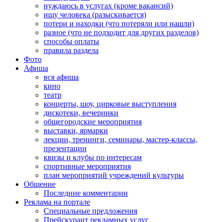
нуждаюсь в услугах (кроме вакансий)
ищу человека (разыскивается)
потери и находки (что потеряли или нашли)
разное (что не подходит для других разделов)
способы оплаты
правила раздела
Фото
Афиша
вся афиша
кино
театр
концерты, шоу, цирковые выступления
дискотеки, вечеринки
общегородские мероприятия
выставки, ярмарки
лекции, тренинги, семинары, мастер-классы,
презентации
квизы и клубы по интересам
спортивные мероприятия
план мероприятий учреждений культуры
Общение
Последние комментарии
Реклама на портале
Специальные предложения
Прейскурант рекламных услуг