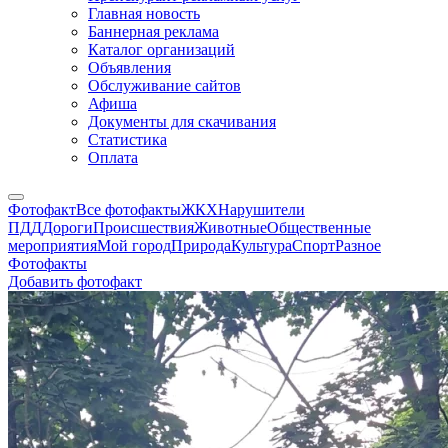
Главная новость
Баннерная реклама
Каталог организаций
Объявления
Обслуживание сайтов
Афиша
Документы для скачивания
Статистика
Оплата
Фотофакт
Все фотофакты
ЖКХ
Нарушители
ПДД
Дороги
Происшествия
Животные
Общественные
мероприятия
Мой город
Природа
Культура
Спорт
Разное
Фотофакты
Добавить фотофакт