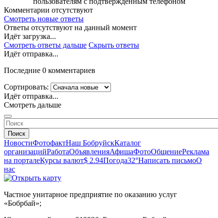
пользователям с подтверждённым телефоном
Комментарии отсутствуют
Смотреть новые ответы
Ответы отсутствуют на данный момент
Идёт загрузка...
Смотреть ответы дальше
Скрыть ответы
Идёт отправка...
Последние 0 комментариев
Сортировать:
Идёт отправка...
Смотреть дальше
Поиск
Новости
Фотофакт
Наш Бобруйск
Каталог
организаций
Работа
Объявления
Афиша
Фото
Общение
Реклама
на портале
Курсы валют
$ 2.94
Погода
32°
Написать письмо
О
нас
Частное унитарное предприятие по оказанию услуг
«Бобрбай»;