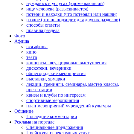
нуждаюсь в услугах (кроме вакансий)
ищу человека (разыскивается)
потери и находки (что потеряли или нашли)
разное (что не подходит для других разделов)
способы оплаты
правила раздела
Фото
Афиша
вся афиша
кино
театр
концерты, шоу, цирковые выступления
дискотеки, вечеринки
общегородские мероприятия
выставки, ярмарки
лекции, тренинги, семинары, мастер-классы,
презентации
квизы и клубы по интересам
спортивные мероприятия
план мероприятий учреждений культуры
Общение
Последние комментарии
Реклама на портале
Специальные предложения
Прейскурант рекламных услуг