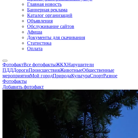
Главная новость
Баннерная реклама
Каталог организаций
Объявления
Обслуживание сайтов
Афиша
Документы для скачивания
Статистика
Оплата
Фотофакт
Все фотофакты
ЖКХ
Нарушители
ПДД
Дороги
Происшествия
Животные
Общественные
мероприятия
Мой город
Природа
Культура
Спорт
Разное
Фотофакты
Добавить фотофакт