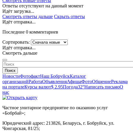
Смотреть новые ответы
Ответы отсутствуют на данный момент
Идёт загрузка...
Смотреть ответы дальше
Скрыть ответы
Идёт отправка...
Последние 0 комментариев
Сортировать:
Идёт отправка...
Смотреть дальше
Поиск
Новости
Фотофакт
Наш Бобруйск
Каталог
организаций
Работа
Объявления
Афиша
Фото
Общение
Реклама
на портале
Курсы валют
$ 2.95
Погода
32°
Написать письмо
О
нас
Частное унитарное предприятие по оказанию услуг
«Бобрбай»;
Юридический адрес:
213826, Беларусь, г. Бобруйск, ул.
Чонгарская, 81/25;