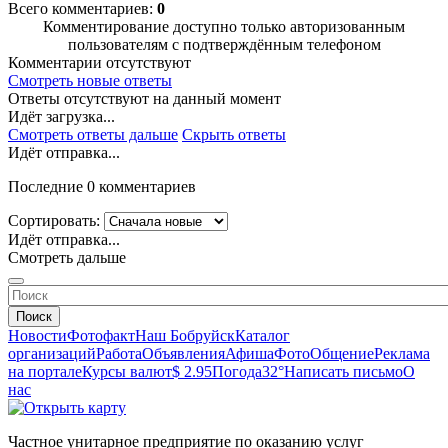
Всего комментариев:
0
Комментирование доступно только авторизованным
пользователям с подтверждённым телефоном
Комментарии отсутствуют
Смотреть новые ответы
Ответы отсутствуют на данный момент
Идёт загрузка...
Смотреть ответы дальше
Скрыть ответы
Идёт отправка...
Последние 0 комментариев
Сортировать:
Идёт отправка...
Смотреть дальше
Поиск
Новости
Фотофакт
Наш Бобруйск
Каталог
организаций
Работа
Объявления
Афиша
Фото
Общение
Реклама
на портале
Курсы валют
$ 2.95
Погода
32°
Написать письмо
О
нас
Частное унитарное предприятие по оказанию услуг