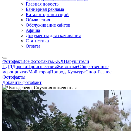
Главная новость
Баннерная реклама
Каталог организаций
Объявления
Обслуживание сайтов
Афиша
Документы для скачивания
Статистика
Оплата
Фотофакт
Все фотофакты
ЖКХ
Нарушители
ПДД
Дороги
Происшествия
Животные
Общественные
мероприятия
Мой город
Природа
Культура
Спорт
Разное
Фотофакты
Добавить фотофакт