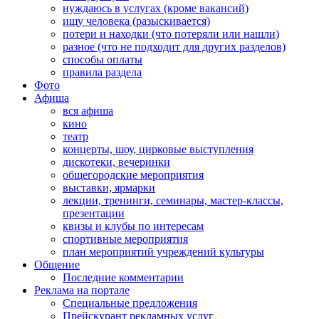
нуждаюсь в услугах (кроме вакансий)
ищу человека (разыскивается)
потери и находки (что потеряли или нашли)
разное (что не подходит для других разделов)
способы оплаты
правила раздела
Фото
Афиша
вся афиша
кино
театр
концерты, шоу, цирковые выступления
дискотеки, вечеринки
общегородские мероприятия
выставки, ярмарки
лекции, тренинги, семинары, мастер-классы,
презентации
квизы и клубы по интересам
спортивные мероприятия
план мероприятий учреждений культуры
Общение
Последние комментарии
Реклама на портале
Специальные предложения
Прейскурант рекламных услуг