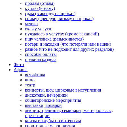
продам (отдам)
куплю (возьму)
сдам (в аренду, на прокат)
сниму (арендую, возьму на прокат)
меняю
окажу услуги
нуждаюсь в услугах (кроме вакансий)
ищу человека (разыскивается)
потери и находки (что потеряли или нашли)
разное (что не подходит для других разделов)
способы оплаты
правила раздела
Фото
Афиша
вся афиша
кино
театр
концерты, шоу, цирковые выступления
дискотеки, вечеринки
общегородские мероприятия
выставки, ярмарки
лекции, тренинги, семинары, мастер-классы,
презентации
квизы и клубы по интересам
спортивные мероприятия