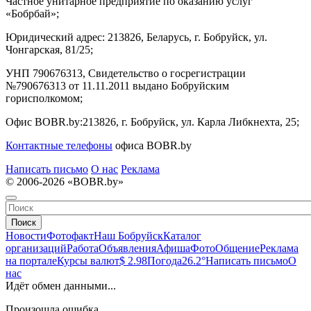
Частное унитарное предприятие по оказанию услуг
«Бобрбай»;
Юридический адрес:
213826, Беларусь, г. Бобруйск, ул.
Чонгарская, 81/25;
УНП 790676313, Свидетельство о госрегистрации
№790676313 от 11.11.2011 выдано Бобруйским
горисполкомом;
Офис BOBR.by:
213826, г. Бобруйск, ул. Карла Либкнехта, 25;
Контактные телефоны
офиса BOBR.by
Написать письмо
О нас
Реклама
© 2006-2026 «BOBR.by»
Поиск
Новости
Фотофакт
Наш Бобруйск
Каталог
организаций
Работа
Объявления
Афиша
Фото
Общение
Реклама
на портале
Курсы валют
$ 2.98
Погода
26.2°
Написать письмо
О
нас
Идёт обмен данными...
Произошла ошибка