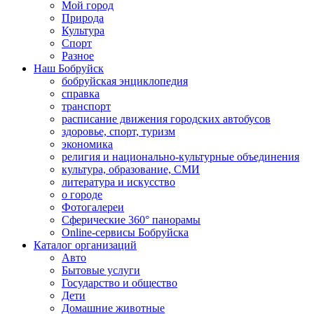
Мой город
Природа
Культура
Спорт
Разное
Наш Бобруйск
бобруйская энциклопедия
справка
транспорт
расписание движения городских автобусов
здоровье, спорт, туризм
экономика
религия и национально-культурные объединения
культура, образование, СМИ
литература и искусство
о городе
Фотогалереи
Сферические 360° панорамы
Online-сервисы Бобруйска
Каталог организаций
Авто
Бытовые услуги
Государство и общество
Дети
Домашние животные