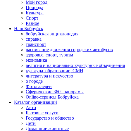
Мой город
Природа
Культура
Спорт
Разное
Наш Бобруйск
бобруйская энциклопедия
справка
транспорт
расписание движения городских автобусов
здоровье, спорт, туризм
экономика
религия и национально-культурные объединения
культура, образование, СМИ
литература и искусство
о городе
Фотогалереи
Сферические 360° панорамы
Online-сервисы Бобруйска
Каталог организаций
Авто
Бытовые услуги
Государство и общество
Дети
Домашние животные