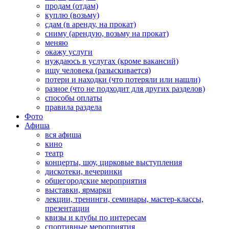
продам (отдам)
куплю (возьму)
сдам (в аренду, на прокат)
сниму (арендую, возьму на прокат)
меняю
окажу услуги
нуждаюсь в услугах (кроме вакансий)
ищу человека (разыскивается)
потери и находки (что потеряли или нашли)
разное (что не подходит для других разделов)
способы оплаты
правила раздела
Фото
Афиша
вся афиша
кино
театр
концерты, шоу, цирковые выступления
дискотеки, вечеринки
общегородские мероприятия
выставки, ярмарки
лекции, тренинги, семинары, мастер-классы,
презентации
квизы и клубы по интересам
спортивные мероприятия