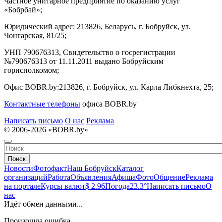
Частное унитарное предприятие по оказанию услуг
«Бобрбай»;
Юридический адрес:
213826, Беларусь, г. Бобруйск, ул.
Чонгарская, 81/25;
УНП 790676313, Свидетельство о госрегистрации
№790676313 от 11.11.2011 выдано Бобруйским
горисполкомом;
Офис BOBR.by:
213826, г. Бобруйск, ул. Карла Либкнехта, 25;
Контактные телефоны
офиса BOBR.by
Написать письмо
О нас
Реклама
© 2006-2026 «BOBR.by»
Поиск
Новости
Фотофакт
Наш Бобруйск
Каталог
организаций
Работа
Объявления
Афиша
Фото
Общение
Реклама
на портале
Курсы валют
$ 2.96
Погода
23.3°
Написать письмо
О
нас
Идёт обмен данными...
Произошла ошибка