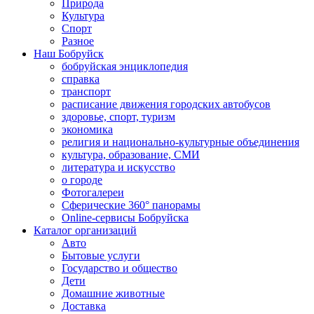
Природа
Культура
Спорт
Разное
Наш Бобруйск
бобруйская энциклопедия
справка
транспорт
расписание движения городских автобусов
здоровье, спорт, туризм
экономика
религия и национально-культурные объединения
культура, образование, СМИ
литература и искусство
о городе
Фотогалереи
Сферические 360° панорамы
Online-сервисы Бобруйска
Каталог организаций
Авто
Бытовые услуги
Государство и общество
Дети
Домашние животные
Доставка