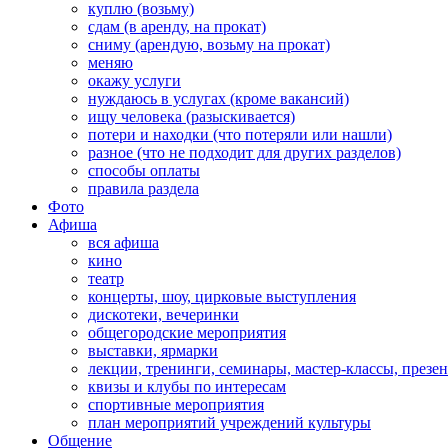
куплю (возьму)
сдам (в аренду, на прокат)
сниму (арендую, возьму на прокат)
меняю
окажу услуги
нуждаюсь в услугах (кроме вакансий)
ищу человека (разыскивается)
потери и находки (что потеряли или нашли)
разное (что не подходит для других разделов)
способы оплаты
правила раздела
Фото
Афиша
вся афиша
кино
театр
концерты, шоу, цирковые выступления
дискотеки, вечеринки
общегородские мероприятия
выставки, ярмарки
лекции, тренинги, семинары, мастер-классы, презе
квизы и клубы по интересам
спортивные мероприятия
план мероприятий учреждений культуры
Общение