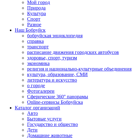
Мой город
Природа
Культура
Спорт
Разное
Наш Бобруйск
бобруйская энциклопедия
справка
транспорт
расписание движения городских автобусов
здоровье, спорт, туризм
экономика
религия и национально-культурные объединения
культура, образование, СМИ
литература и искусство
о городе
Фотогалереи
Сферические 360° панорамы
Online-сервисы Бобруйска
Каталог организаций
Авто
Бытовые услуги
Государство и общество
Дети
Домашние животные