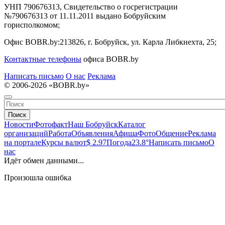
УНП 790676313, Свидетельство о госрегистрации
№790676313 от 11.11.2011 выдано Бобруйским
горисполкомом;
Офис BOBR.by:
213826, г. Бобруйск, ул. Карла Либкнехта, 25;
Контактные телефоны
офиса BOBR.by
Написать письмо
О нас
Реклама
© 2006-2026 «BOBR.by»
Поиск
Новости
Фотофакт
Наш Бобруйск
Каталог
организаций
Работа
Объявления
Афиша
Фото
Общение
Реклама
на портале
Курсы валют
$ 2.97
Погода
23.8°
Написать письмо
О
нас
Идёт обмен данными...
Произошла ошибка