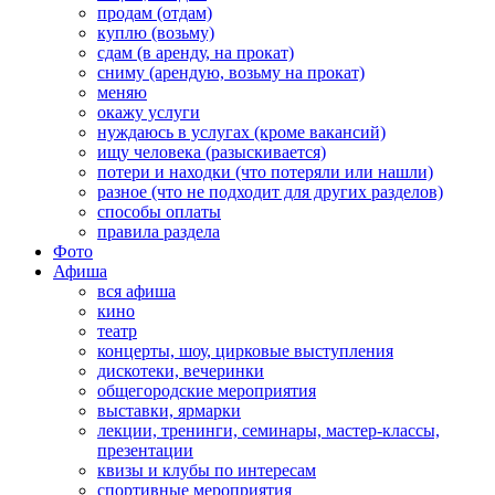
продам (отдам)
куплю (возьму)
сдам (в аренду, на прокат)
сниму (арендую, возьму на прокат)
меняю
окажу услуги
нуждаюсь в услугах (кроме вакансий)
ищу человека (разыскивается)
потери и находки (что потеряли или нашли)
разное (что не подходит для других разделов)
способы оплаты
правила раздела
Фото
Афиша
вся афиша
кино
театр
концерты, шоу, цирковые выступления
дискотеки, вечеринки
общегородские мероприятия
выставки, ярмарки
лекции, тренинги, семинары, мастер-классы,
презентации
квизы и клубы по интересам
спортивные мероприятия