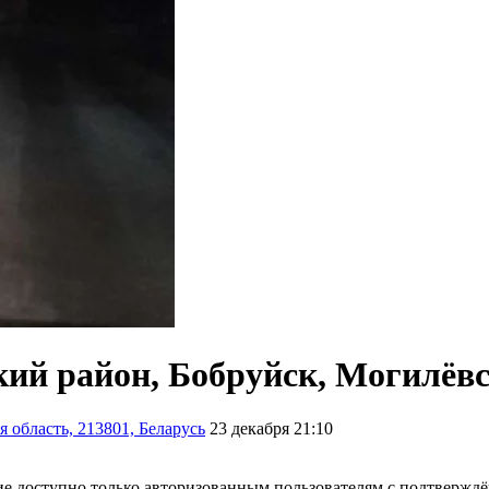
кий район, Бобруйск, Могилёвс
 область, 213801, Беларусь
23 декабря 21:10
е доступно только авторизованным пользователям с подтвержд