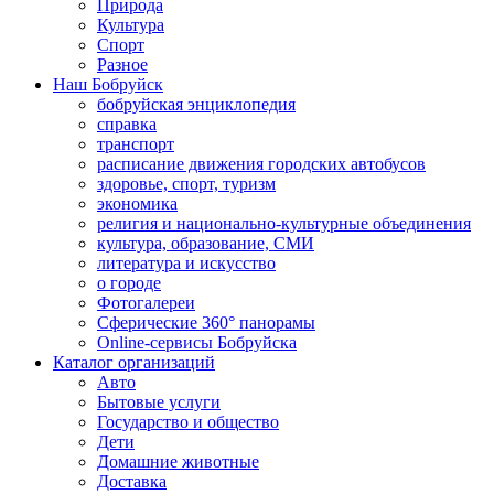
Природа
Культура
Спорт
Разное
Наш Бобруйск
бобруйская энциклопедия
справка
транспорт
расписание движения городских автобусов
здоровье, спорт, туризм
экономика
религия и национально-культурные объединения
культура, образование, СМИ
литература и искусство
о городе
Фотогалереи
Сферические 360° панорамы
Online-сервисы Бобруйска
Каталог организаций
Авто
Бытовые услуги
Государство и общество
Дети
Домашние животные
Доставка