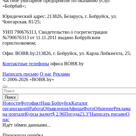
Частное унитарное предприятие по оказанию услуг
«Бобрбай»;
Юридический адрес:
213826, Беларусь, г. Бобруйск, ул.
Чонгарская, 81/25;
УНП 790676313, Свидетельство о госрегистрации
№790676313 от 11.11.2011 выдано Бобруйским
горисполкомом;
Офис BOBR.by:
213826, г. Бобруйск, ул. Карла Либкнехта, 25;
Контактные телефоны
офиса BOBR.by
Написать письмо
О нас
Реклама
© 2006-2026 «BOBR.by»
Поиск
Новости
Фотофакт
Наш Бобруйск
Каталог
организаций
Работа
Объявления
Афиша
Фото
Общение
Реклама
на портале
Курсы валют
$ 2.96
Погода
23.3°
Написать письмо
О
нас
Идёт обмен данными...
Произошла ошибка