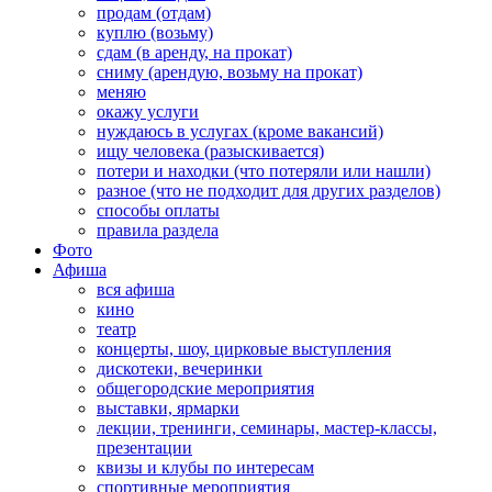
продам (отдам)
куплю (возьму)
сдам (в аренду, на прокат)
сниму (арендую, возьму на прокат)
меняю
окажу услуги
нуждаюсь в услугах (кроме вакансий)
ищу человека (разыскивается)
потери и находки (что потеряли или нашли)
разное (что не подходит для других разделов)
способы оплаты
правила раздела
Фото
Афиша
вся афиша
кино
театр
концерты, шоу, цирковые выступления
дискотеки, вечеринки
общегородские мероприятия
выставки, ярмарки
лекции, тренинги, семинары, мастер-классы,
презентации
квизы и клубы по интересам
спортивные мероприятия