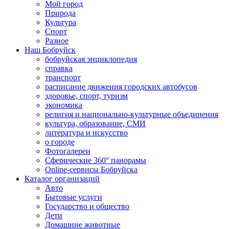
Мой город
Природа
Культура
Спорт
Разное
Наш Бобруйск
бобруйская энциклопедия
справка
транспорт
расписание движения городских автобусов
здоровье, спорт, туризм
экономика
религия и национально-культурные объединения
культура, образование, СМИ
литература и искусство
о городе
Фотогалереи
Сферические 360° панорамы
Online-сервисы Бобруйска
Каталог организаций
Авто
Бытовые услуги
Государство и общество
Дети
Домашние животные