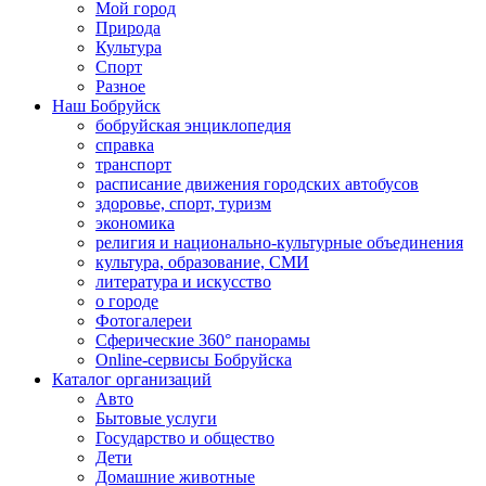
Мой город
Природа
Культура
Спорт
Разное
Наш Бобруйск
бобруйская энциклопедия
справка
транспорт
расписание движения городских автобусов
здоровье, спорт, туризм
экономика
религия и национально-культурные объединения
культура, образование, СМИ
литература и искусство
о городе
Фотогалереи
Сферические 360° панорамы
Online-сервисы Бобруйска
Каталог организаций
Авто
Бытовые услуги
Государство и общество
Дети
Домашние животные