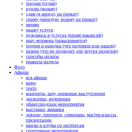
продам (отдам)
куплю (возьму)
сдам (в аренду, на прокат)
сниму (арендую, возьму на прокат)
меняю
окажу услуги
нуждаюсь в услугах (кроме вакансий)
ищу человека (разыскивается)
потери и находки (что потеряли или нашли)
разное (что не подходит для других разделов)
способы оплаты
правила раздела
Фото
Афиша
вся афиша
кино
театр
концерты, шоу, цирковые выступления
дискотеки, вечеринки
общегородские мероприятия
выставки, ярмарки
лекции, тренинги, семинары, мастер-классы,
презентации
квизы и клубы по интересам
спортивные мероприятия