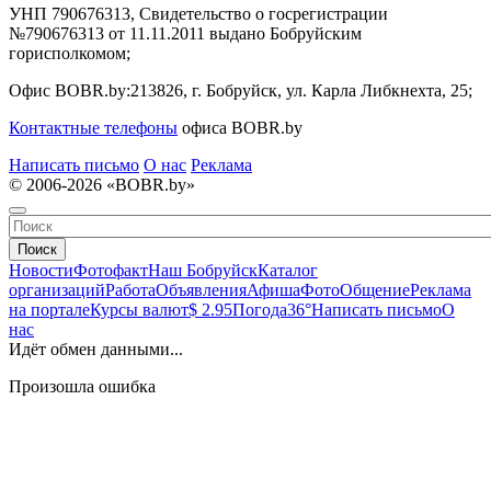
УНП 790676313, Свидетельство о госрегистрации
№790676313 от 11.11.2011 выдано Бобруйским
горисполкомом;
Офис BOBR.by:
213826, г. Бобруйск, ул. Карла Либкнехта, 25;
Контактные телефоны
офиса BOBR.by
Написать письмо
О нас
Реклама
© 2006-2026 «BOBR.by»
Поиск
Новости
Фотофакт
Наш Бобруйск
Каталог
организаций
Работа
Объявления
Афиша
Фото
Общение
Реклама
на портале
Курсы валют
$ 2.95
Погода
36°
Написать письмо
О
нас
Идёт обмен данными...
Произошла ошибка