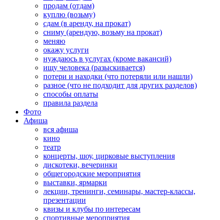
продам (отдам)
куплю (возьму)
сдам (в аренду, на прокат)
сниму (арендую, возьму на прокат)
меняю
окажу услуги
нуждаюсь в услугах (кроме вакансий)
ищу человека (разыскивается)
потери и находки (что потеряли или нашли)
разное (что не подходит для других разделов)
способы оплаты
правила раздела
Фото
Афиша
вся афиша
кино
театр
концерты, шоу, цирковые выступления
дискотеки, вечеринки
общегородские мероприятия
выставки, ярмарки
лекции, тренинги, семинары, мастер-классы,
презентации
квизы и клубы по интересам
спортивные мероприятия