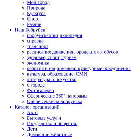
Мой город
Природа
Культура
Спорт
Разное
Наш Бобруйск
бобруйская энциклопедия
справка
транспорт
расписание движения городских автобусов
здоровье, спорт, туризм
экономика
религия и национально-культурные объединения
культура, образование, СМИ
литература и искусство
о городе
Фотогалереи
Сферические 360° панорамы
Online-сервисы Бобруйска
Каталог организаций
Авто
Бытовые услуги
Государство и общество
Дети
Домашние животные