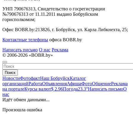
УНП 790676313, Свидетельство о госрегистрации
№790676313 от 11.11.2011 выдано Бобруйским
горисполкомом;
Офис BOBR.by:
213826, г. Бобруйск, ул. Карла Либкнехта, 25;
Контактные телефоны
офиса BOBR.by
Написать письмо
О нас
Реклама
© 2006-2026 «BOBR.by»
Поиск
Новости
Фотофакт
Наш Бобруйск
Каталог
организаций
Работа
Объявления
Афиша
Фото
Общение
Реклама
на портале
Курсы валют
$ 2.96
Погода
23.3°
Написать письмо
О
нас
Идёт обмен данными...
Произошла ошибка