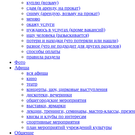
куплю (возьму)
сдам (в аренду, на прокат)
сниму (арендую, возьму на прокат)
меняю
окажу услуги
нуждаюсь в услугах (кроме вакансий)
ищу человека (разыскивается)
потери и находки (что потеряли или нашли)
разное (что не подходит для других разделов)
способы оплаты
правила раздела
Фото
Афиша
вся афиша
кино
театр
концерты, шоу, цирковые выступления
дискотеки, вечеринки
общегородские мероприятия
выставки, ярмарки
лекции, тренинги, семинары, мастер-классы, презе
квизы и клубы по интересам
спортивные мероприятия
план мероприятий учреждений культуры
Общение