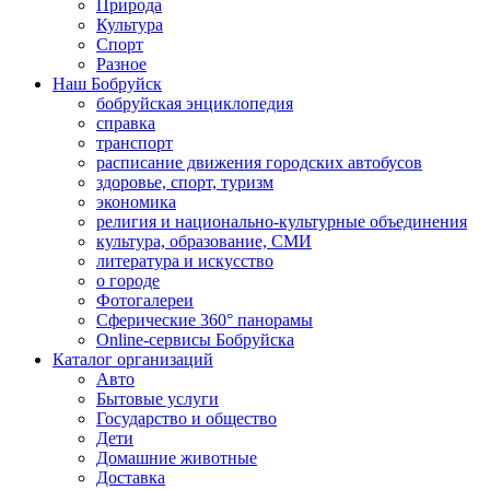
Природа
Культура
Спорт
Разное
Наш Бобруйск
бобруйская энциклопедия
справка
транспорт
расписание движения городских автобусов
здоровье, спорт, туризм
экономика
религия и национально-культурные объединения
культура, образование, СМИ
литература и искусство
о городе
Фотогалереи
Сферические 360° панорамы
Online-сервисы Бобруйска
Каталог организаций
Авто
Бытовые услуги
Государство и общество
Дети
Домашние животные
Доставка