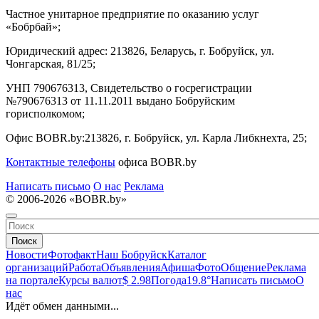
Частное унитарное предприятие по оказанию услуг
«Бобрбай»;
Юридический адрес:
213826, Беларусь, г. Бобруйск, ул.
Чонгарская, 81/25;
УНП 790676313, Свидетельство о госрегистрации
№790676313 от 11.11.2011 выдано Бобруйским
горисполкомом;
Офис BOBR.by:
213826, г. Бобруйск, ул. Карла Либкнехта, 25;
Контактные телефоны
офиса BOBR.by
Написать письмо
О нас
Реклама
© 2006-2026 «BOBR.by»
Поиск
Новости
Фотофакт
Наш Бобруйск
Каталог
организаций
Работа
Объявления
Афиша
Фото
Общение
Реклама
на портале
Курсы валют
$ 2.98
Погода
19.8°
Написать письмо
О
нас
Идёт обмен данными...