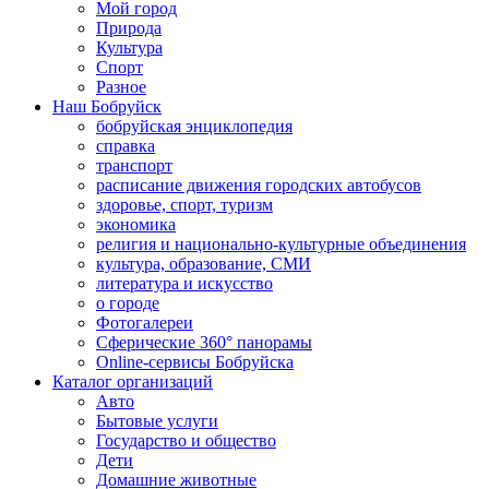
Мой город
Природа
Культура
Спорт
Разное
Наш Бобруйск
бобруйская энциклопедия
справка
транспорт
расписание движения городских автобусов
здоровье, спорт, туризм
экономика
религия и национально-культурные объединения
культура, образование, СМИ
литература и искусство
о городе
Фотогалереи
Сферические 360° панорамы
Online-сервисы Бобруйска
Каталог организаций
Авто
Бытовые услуги
Государство и общество
Дети
Домашние животные