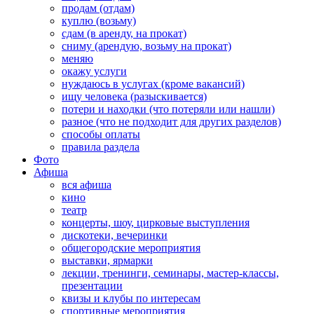
продам (отдам)
куплю (возьму)
сдам (в аренду, на прокат)
сниму (арендую, возьму на прокат)
меняю
окажу услуги
нуждаюсь в услугах (кроме вакансий)
ищу человека (разыскивается)
потери и находки (что потеряли или нашли)
разное (что не подходит для других разделов)
способы оплаты
правила раздела
Фото
Афиша
вся афиша
кино
театр
концерты, шоу, цирковые выступления
дискотеки, вечеринки
общегородские мероприятия
выставки, ярмарки
лекции, тренинги, семинары, мастер-классы,
презентации
квизы и клубы по интересам
спортивные мероприятия