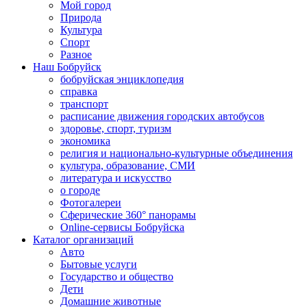
Мой город
Природа
Культура
Спорт
Разное
Наш Бобруйск
бобруйская энциклопедия
справка
транспорт
расписание движения городских автобусов
здоровье, спорт, туризм
экономика
религия и национально-культурные объединения
культура, образование, СМИ
литература и искусство
о городе
Фотогалереи
Сферические 360° панорамы
Online-сервисы Бобруйска
Каталог организаций
Авто
Бытовые услуги
Государство и общество
Дети
Домашние животные