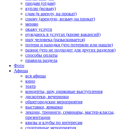
продам (отдам)
куплю (возьму)
сдам (в аренду, на прокат)
сниму (арендую, возьму на прокат)
меняю
окажу услуги
нуждаюсь в услугах (кроме вакансий)
ищу человека (разыскивается)
потери и находки (что потеряли или нашли)
разное (что не подходит для других разделов)
способы оплаты
правила раздела
Фото
Афиша
вся афиша
кино
театр
концерты, шоу, цирковые выступления
дискотеки, вечеринки
общегородские мероприятия
выставки, ярмарки
лекции, тренинги, семинары, мастер-классы,
презентации
квизы и клубы по интересам
спортивные мероприятия