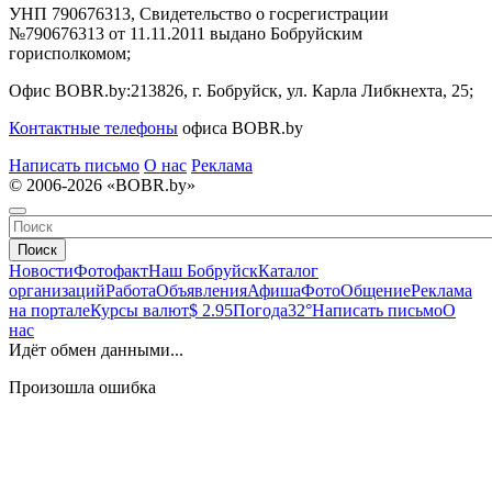
УНП 790676313, Свидетельство о госрегистрации
№790676313 от 11.11.2011 выдано Бобруйским
горисполкомом;
Офис BOBR.by:
213826, г. Бобруйск, ул. Карла Либкнехта, 25;
Контактные телефоны
офиса BOBR.by
Написать письмо
О нас
Реклама
© 2006-2026 «BOBR.by»
Поиск
Новости
Фотофакт
Наш Бобруйск
Каталог
организаций
Работа
Объявления
Афиша
Фото
Общение
Реклама
на портале
Курсы валют
$ 2.95
Погода
32°
Написать письмо
О
нас
Идёт обмен данными...
Произошла ошибка