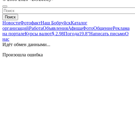
Поиск
Новости
Фотофакт
Наш Бобруйск
Каталог
организаций
Работа
Объявления
Афиша
Фото
Общение
Реклама
на портале
Курсы валют
$ 2.98
Погода
19.8°
Написать письмо
О
нас
Идёт обмен данными...
Произошла ошибка