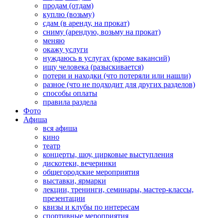
продам (отдам)
куплю (возьму)
сдам (в аренду, на прокат)
сниму (арендую, возьму на прокат)
меняю
окажу услуги
нуждаюсь в услугах (кроме вакансий)
ищу человека (разыскивается)
потери и находки (что потеряли или нашли)
разное (что не подходит для других разделов)
способы оплаты
правила раздела
Фото
Афиша
вся афиша
кино
театр
концерты, шоу, цирковые выступления
дискотеки, вечеринки
общегородские мероприятия
выставки, ярмарки
лекции, тренинги, семинары, мастер-классы,
презентации
квизы и клубы по интересам
спортивные мероприятия