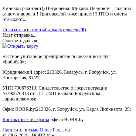
Линевки работают)) Петроченко Михаил Иванович - спасибо
за дом и дороги!! Григорьевой тоже привет!!! ПТО и сметы
отдыхают...
Показать все ответы
Скрыть ответы
(
0
)
Идёт отправка...
Смотреть дальше
Частное унитарное предприятие по оказанию услуг
«Бобрбай»;
Юридический адрес:
213826, Беларусь, г. Бобруйск, ул.
Чонгарская, 81/25;
УНП 790676313, Свидетельство о госрегистрации
№790676313 от 11.11.2011 выдано Бобруйским
горисполкомом;
Офис BOBR.by:
213826, г. Бобруйск, ул. Карла Либкнехта, 25;
Контактные телефоны
офиса BOBR.by
Написать письмо
О нас
Реклама
© 2006-2026 «BOBR.by»