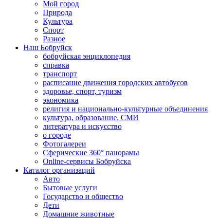
Мой город
Природа
Культура
Спорт
Разное
Наш Бобруйск
бобруйская энциклопедия
справка
транспорт
расписание движения городских автобусов
здоровье, спорт, туризм
экономика
религия и национально-культурные объединения
культура, образование, СМИ
литература и искусство
о городе
Фотогалереи
Сферические 360° панорамы
Online-сервисы Бобруйска
Каталог организаций
Авто
Бытовые услуги
Государство и общество
Дети
Домашние животные