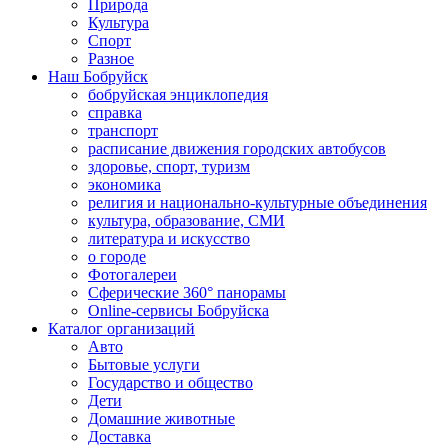
Природа
Культура
Спорт
Разное
Наш Бобруйск
бобруйская энциклопедия
справка
транспорт
расписание движения городских автобусов
здоровье, спорт, туризм
экономика
религия и национально-культурные объединения
культура, образование, СМИ
литература и искусство
о городе
Фотогалереи
Сферические 360° панорамы
Online-сервисы Бобруйска
Каталог организаций
Авто
Бытовые услуги
Государство и общество
Дети
Домашние животные
Доставка