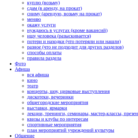
куплю (возьму)
сдам (в аренду, на прокат)
сниму (арендую, возьму на прокат)
меняю
окажу услуги
нуждаюсь в услугах (кроме вакансий)
ищу человека (разыскивается)
потери и находки (что потеряли или нашли)
разное (что не подходит для других разделов)
способы оплаты
правила раздела
Фото
Афиша
вся афиша
кино
театр
концерты, шоу, цирковые выступления
дискотеки, вечеринки
общегородские мероприятия
выставки, ярмарки
лекции, тренинги, семинары, мастер-классы, презе
квизы и клубы по интересам
спортивные мероприятия
план мероприятий учреждений культуры
Общение