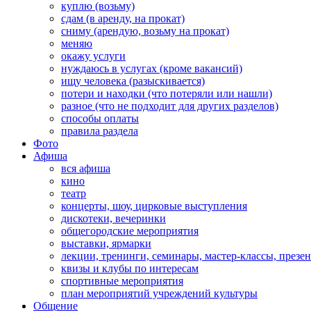
куплю (возьму)
сдам (в аренду, на прокат)
сниму (арендую, возьму на прокат)
меняю
окажу услуги
нуждаюсь в услугах (кроме вакансий)
ищу человека (разыскивается)
потери и находки (что потеряли или нашли)
разное (что не подходит для других разделов)
способы оплаты
правила раздела
Фото
Афиша
вся афиша
кино
театр
концерты, шоу, цирковые выступления
дискотеки, вечеринки
общегородские мероприятия
выставки, ярмарки
лекции, тренинги, семинары, мастер-классы, презе
квизы и клубы по интересам
спортивные мероприятия
план мероприятий учреждений культуры
Общение