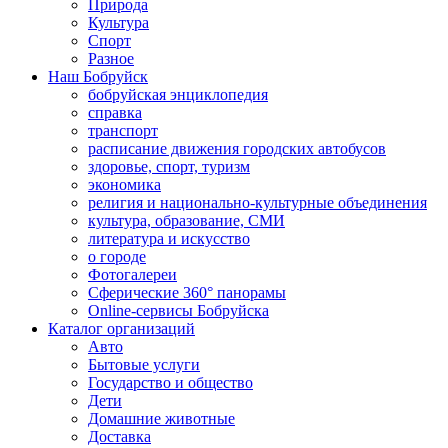
Природа
Культура
Спорт
Разное
Наш Бобруйск
бобруйская энциклопедия
справка
транспорт
расписание движения городских автобусов
здоровье, спорт, туризм
экономика
религия и национально-культурные объединения
культура, образование, СМИ
литература и искусство
о городе
Фотогалереи
Сферические 360° панорамы
Online-сервисы Бобруйска
Каталог организаций
Авто
Бытовые услуги
Государство и общество
Дети
Домашние животные
Доставка