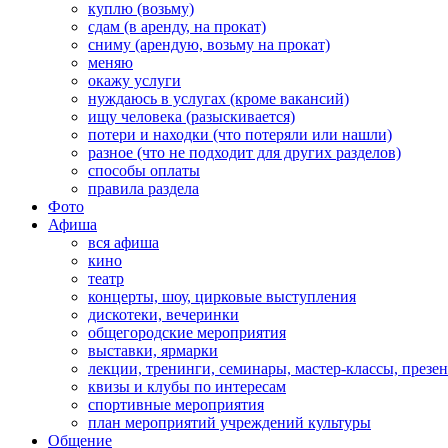
куплю (возьму)
сдам (в аренду, на прокат)
сниму (арендую, возьму на прокат)
меняю
окажу услуги
нуждаюсь в услугах (кроме вакансий)
ищу человека (разыскивается)
потери и находки (что потеряли или нашли)
разное (что не подходит для других разделов)
способы оплаты
правила раздела
Фото
Афиша
вся афиша
кино
театр
концерты, шоу, цирковые выступления
дискотеки, вечеринки
общегородские мероприятия
выставки, ярмарки
лекции, тренинги, семинары, мастер-классы, презе
квизы и клубы по интересам
спортивные мероприятия
план мероприятий учреждений культуры
Общение