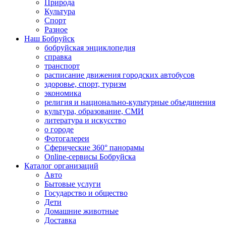
Природа
Культура
Спорт
Разное
Наш Бобруйск
бобруйская энциклопедия
справка
транспорт
расписание движения городских автобусов
здоровье, спорт, туризм
экономика
религия и национально-культурные объединения
культура, образование, СМИ
литература и искусство
о городе
Фотогалереи
Сферические 360° панорамы
Online-сервисы Бобруйска
Каталог организаций
Авто
Бытовые услуги
Государство и общество
Дети
Домашние животные
Доставка