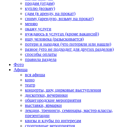
продам (отдам)
куплю (возьму)
сдам (в аренду, на прокат)
сниму (арендую, возьму на прокат)
меняю
окажу услуги
нуждаюсь в услугах (кроме вакансий)
ищу человека (разыскивается)
потери и находки (что потеряли или нашли)
разное (что не подходит для других разделов)
способы оплаты
правила раздела
Фото
Афиша
вся афиша
кино
театр
концерты, шоу, цирковые выступления
дискотеки, вечеринки
общегородские мероприятия
выставки, ярмарки
лекции, тренинги, семинары, мастер-классы,
презентации
квизы и клубы по интересам
спортивные мероприятия