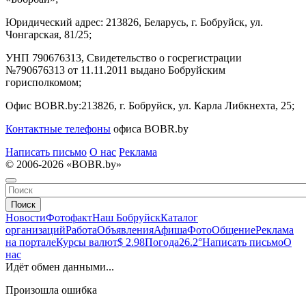
Юридический адрес:
213826, Беларусь, г. Бобруйск, ул.
Чонгарская, 81/25;
УНП 790676313, Свидетельство о госрегистрации
№790676313 от 11.11.2011 выдано Бобруйским
горисполкомом;
Офис BOBR.by:
213826, г. Бобруйск, ул. Карла Либкнехта, 25;
Контактные телефоны
офиса BOBR.by
Написать письмо
О нас
Реклама
© 2006-2026 «BOBR.by»
Поиск
Новости
Фотофакт
Наш Бобруйск
Каталог
организаций
Работа
Объявления
Афиша
Фото
Общение
Реклама
на портале
Курсы валют
$ 2.98
Погода
26.2°
Написать письмо
О
нас
Идёт обмен данными...
Произошла ошибка