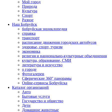
Мой город
Природа
Культура
Спорт
Разное
Наш Бобруйск
бобруйская энциклопедия
справка
транспорт
расписание движения городских автобусов
здоровье, спорт, туризм
экономика
религия и национально-культурные объединения
культура, образование, СМИ
литература и искусство
о городе
Фотогалереи
Сферические 360° панорамы
Online-сервисы Бобруйска
Каталог организаций
Авто
Бытовые услуги
Государство и общество
Дети
Домашние животные