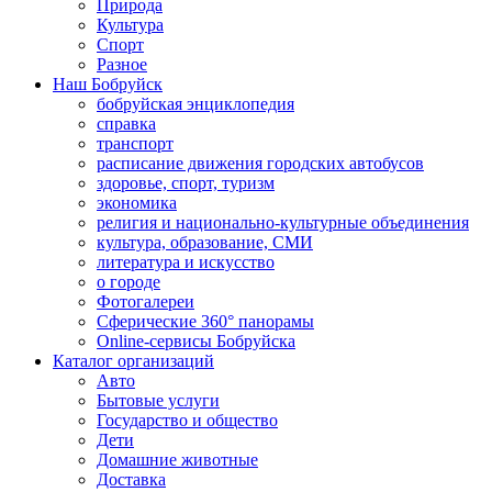
Природа
Культура
Спорт
Разное
Наш Бобруйск
бобруйская энциклопедия
справка
транспорт
расписание движения городских автобусов
здоровье, спорт, туризм
экономика
религия и национально-культурные объединения
культура, образование, СМИ
литература и искусство
о городе
Фотогалереи
Сферические 360° панорамы
Online-сервисы Бобруйска
Каталог организаций
Авто
Бытовые услуги
Государство и общество
Дети
Домашние животные
Доставка