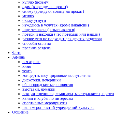
куплю (возьму)
сдам (в аренду, на прокат)
сниму (арендую, возьму на прокат)
меняю
окажу услуги
нуждаюсь в услугах (кроме вакансий)
ищу человека (разыскивается)
потери и находки (что потеряли или нашли)
разное (что не подходит для других разделов)
способы оплаты
правила раздела
Фото
Афиша
вся афиша
кино
театр
концерты, шоу, цирковые выступления
дискотеки, вечеринки
общегородские мероприятия
выставки, ярмарки
лекции, тренинги, семинары, мастер-классы, презе
квизы и клубы по интересам
спортивные мероприятия
план мероприятий учреждений культуры
Общение