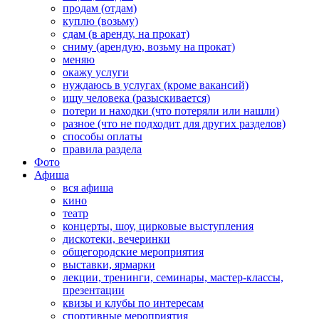
продам (отдам)
куплю (возьму)
сдам (в аренду, на прокат)
сниму (арендую, возьму на прокат)
меняю
окажу услуги
нуждаюсь в услугах (кроме вакансий)
ищу человека (разыскивается)
потери и находки (что потеряли или нашли)
разное (что не подходит для других разделов)
способы оплаты
правила раздела
Фото
Афиша
вся афиша
кино
театр
концерты, шоу, цирковые выступления
дискотеки, вечеринки
общегородские мероприятия
выставки, ярмарки
лекции, тренинги, семинары, мастер-классы,
презентации
квизы и клубы по интересам
спортивные мероприятия