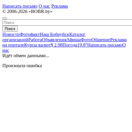
Написать письмо
О нас
Реклама
© 2006-2026 «BOBR.by»
Поиск
Новости
Фотофакт
Наш Бобруйск
Каталог
организаций
Работа
Объявления
Афиша
Фото
Общение
Реклама
на портале
Курсы валют
$ 2.98
Погода
19.8°
Написать письмо
О
нас
Идёт обмен данными...
Произошла ошибка