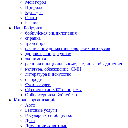
Мой город
Природа
Культура
Спорт
Разное
Наш Бобруйск
бобруйская энциклопедия
справка
транспорт
расписание движения городских автобусов
здоровье, спорт, туризм
экономика
религия и национально-культурные объединения
культура, образование, СМИ
литература и искусство
о городе
Фотогалереи
Сферические 360° панорамы
Online-сервисы Бобруйска
Каталог организаций
Авто
Бытовые услуги
Государство и общество
Дети
Домашние животные