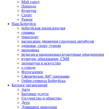
Мой город
Природа
Культура
Спорт
Разное
Наш Бобруйск
бобруйская энциклопедия
справка
транспорт
расписание движения городских автобусов
здоровье, спорт, туризм
экономика
религия и национально-культурные объединения
культура, образование, СМИ
литература и искусство
о городе
Фотогалереи
Сферические 360° панорамы
Online-сервисы Бобруйска
Каталог организаций
Авто
Бытовые услуги
Государство и общество
Дети
Домашние животные