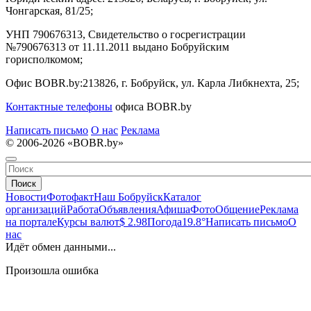
Чонгарская, 81/25;
УНП 790676313, Свидетельство о госрегистрации
№790676313 от 11.11.2011 выдано Бобруйским
горисполкомом;
Офис BOBR.by:
213826, г. Бобруйск, ул. Карла Либкнехта, 25;
Контактные телефоны
офиса BOBR.by
Написать письмо
О нас
Реклама
© 2006-2026 «BOBR.by»
Поиск
Новости
Фотофакт
Наш Бобруйск
Каталог
организаций
Работа
Объявления
Афиша
Фото
Общение
Реклама
на портале
Курсы валют
$ 2.98
Погода
19.8°
Написать письмо
О
нас
Идёт обмен данными...
Произошла ошибка