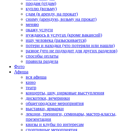
продам (отдам)
куплю (возьму)
сдам (в аренду, на прокат)
сниму (арендую, возьму на прокат)
меняю
окажу услуги
нуждаюсь в услугах (кроме вакансий)
ищу человека (разыскивается)
потери и находки (что потеряли или нашли)
разное (что не подходит для других разделов)
способы оплаты
правила раздела
Фото
Афиша
вся афиша
кино
театр
концерты, шоу, цирковые выступления
дискотеки, вечеринки
общегородские мероприятия
выставки, ярмарки
лекции, тренинги, семинары, мастер-классы,
презентации
квизы и клубы по интересам
спортивные мероприятия