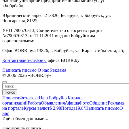
Частное унитарное предприятие по оказанию услуг
«Бобрбай»;
Юридический адрес:
213826, Беларусь, г. Бобруйск, ул.
Чонгарская, 81/25;
УНП 790676313, Свидетельство о госрегистрации
№790676313 от 11.11.2011 выдано Бобруйским
горисполкомом;
Офис BOBR.by:
213826, г. Бобруйск, ул. Карла Либкнехта, 25;
Контактные телефоны
офиса BOBR.by
Написать письмо
О нас
Реклама
© 2006-2026 «BOBR.by»
Поиск
Новости
Фотофакт
Наш Бобруйск
Каталог
организаций
Работа
Объявления
Афиша
Фото
Общение
Реклама
на портале
Курсы валют
$ 2.98
Погода
19.8°
Написать письмо
О
нас
Идёт обмен данными...
Произошла ошибка