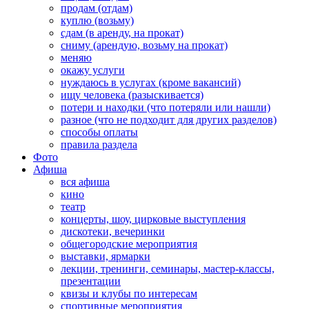
продам (отдам)
куплю (возьму)
сдам (в аренду, на прокат)
сниму (арендую, возьму на прокат)
меняю
окажу услуги
нуждаюсь в услугах (кроме вакансий)
ищу человека (разыскивается)
потери и находки (что потеряли или нашли)
разное (что не подходит для других разделов)
способы оплаты
правила раздела
Фото
Афиша
вся афиша
кино
театр
концерты, шоу, цирковые выступления
дискотеки, вечеринки
общегородские мероприятия
выставки, ярмарки
лекции, тренинги, семинары, мастер-классы,
презентации
квизы и клубы по интересам
спортивные мероприятия