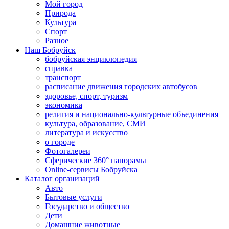
Мой город
Природа
Культура
Спорт
Разное
Наш Бобруйск
бобруйская энциклопедия
справка
транспорт
расписание движения городских автобусов
здоровье, спорт, туризм
экономика
религия и национально-культурные объединения
культура, образование, СМИ
литература и искусство
о городе
Фотогалереи
Сферические 360° панорамы
Online-сервисы Бобруйска
Каталог организаций
Авто
Бытовые услуги
Государство и общество
Дети
Домашние животные