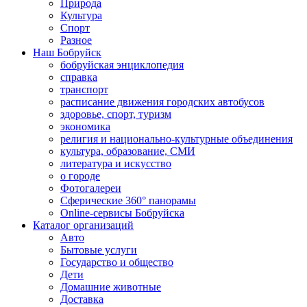
Природа
Культура
Спорт
Разное
Наш Бобруйск
бобруйская энциклопедия
справка
транспорт
расписание движения городских автобусов
здоровье, спорт, туризм
экономика
религия и национально-культурные объединения
культура, образование, СМИ
литература и искусство
о городе
Фотогалереи
Сферические 360° панорамы
Online-сервисы Бобруйска
Каталог организаций
Авто
Бытовые услуги
Государство и общество
Дети
Домашние животные
Доставка