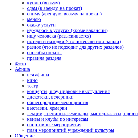
куплю (возьму)
сдам (в аренду, на прокат)
сниму (арендую, возьму на прокат)
меняю
окажу услуги
нуждаюсь в услугах (кроме вакансий)
ищу человека (разыскивается)
потери и находки (что потеряли или нашли)
разное (что не подходит для других разделов)
способы оплаты
правила раздела
Фото
Афиша
вся афиша
кино
театр
концерты, шоу, цирковые выступления
дискотеки, вечеринки
общегородские мероприятия
выставки, ярмарки
лекции, тренинги, семинары, мастер-классы, презе
квизы и клубы по интересам
спортивные мероприятия
план мероприятий учреждений культуры
Общение