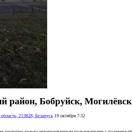
й район, Бобруйск, Могилёвска
область, 213828, Беларусь
19 октября 7:32
е доступно только авторизованным пользователям с подтвержд