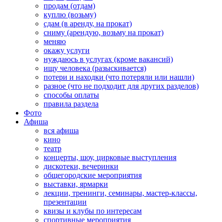
продам (отдам)
куплю (возьму)
сдам (в аренду, на прокат)
сниму (арендую, возьму на прокат)
меняю
окажу услуги
нуждаюсь в услугах (кроме вакансий)
ищу человека (разыскивается)
потери и находки (что потеряли или нашли)
разное (что не подходит для других разделов)
способы оплаты
правила раздела
Фото
Афиша
вся афиша
кино
театр
концерты, шоу, цирковые выступления
дискотеки, вечеринки
общегородские мероприятия
выставки, ярмарки
лекции, тренинги, семинары, мастер-классы,
презентации
квизы и клубы по интересам
спортивные мероприятия