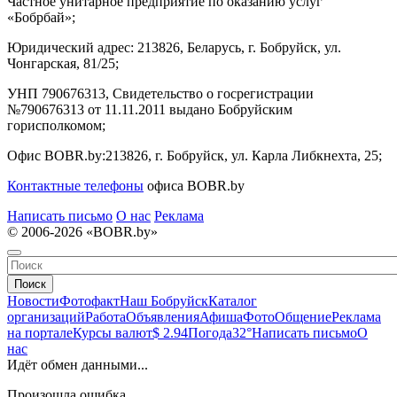
Частное унитарное предприятие по оказанию услуг
«Бобрбай»;
Юридический адрес:
213826, Беларусь, г. Бобруйск, ул.
Чонгарская, 81/25;
УНП 790676313, Свидетельство о госрегистрации
№790676313 от 11.11.2011 выдано Бобруйским
горисполкомом;
Офис BOBR.by:
213826, г. Бобруйск, ул. Карла Либкнехта, 25;
Контактные телефоны
офиса BOBR.by
Написать письмо
О нас
Реклама
© 2006-2026 «BOBR.by»
Поиск
Новости
Фотофакт
Наш Бобруйск
Каталог
организаций
Работа
Объявления
Афиша
Фото
Общение
Реклама
на портале
Курсы валют
$ 2.94
Погода
32°
Написать письмо
О
нас
Идёт обмен данными...
Произошла ошибка