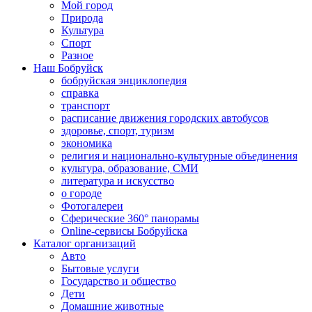
Мой город
Природа
Культура
Спорт
Разное
Наш Бобруйск
бобруйская энциклопедия
справка
транспорт
расписание движения городских автобусов
здоровье, спорт, туризм
экономика
религия и национально-культурные объединения
культура, образование, СМИ
литература и искусство
о городе
Фотогалереи
Сферические 360° панорамы
Online-сервисы Бобруйска
Каталог организаций
Авто
Бытовые услуги
Государство и общество
Дети
Домашние животные