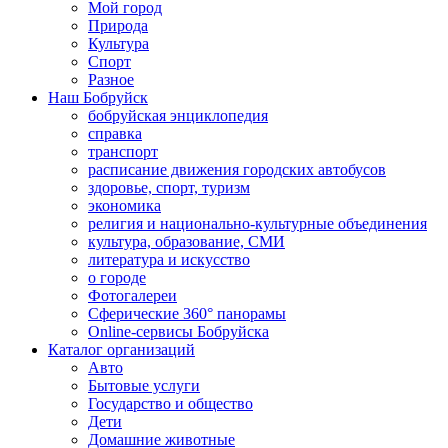
Мой город
Природа
Культура
Спорт
Разное
Наш Бобруйск
бобруйская энциклопедия
справка
транспорт
расписание движения городских автобусов
здоровье, спорт, туризм
экономика
религия и национально-культурные объединения
культура, образование, СМИ
литература и искусство
о городе
Фотогалереи
Сферические 360° панорамы
Online-сервисы Бобруйска
Каталог организаций
Авто
Бытовые услуги
Государство и общество
Дети
Домашние животные