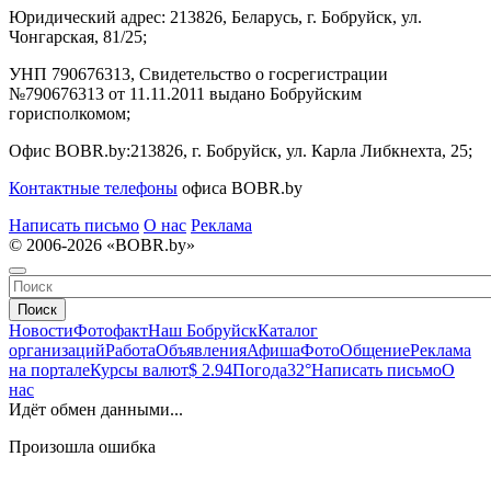
Юридический адрес:
213826, Беларусь, г. Бобруйск, ул.
Чонгарская, 81/25;
УНП 790676313, Свидетельство о госрегистрации
№790676313 от 11.11.2011 выдано Бобруйским
горисполкомом;
Офис BOBR.by:
213826, г. Бобруйск, ул. Карла Либкнехта, 25;
Контактные телефоны
офиса BOBR.by
Написать письмо
О нас
Реклама
© 2006-2026 «BOBR.by»
Поиск
Новости
Фотофакт
Наш Бобруйск
Каталог
организаций
Работа
Объявления
Афиша
Фото
Общение
Реклама
на портале
Курсы валют
$ 2.94
Погода
32°
Написать письмо
О
нас
Идёт обмен данными...
Произошла ошибка