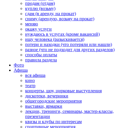
продам (отдам)
куплю (возьму)
сдам (в аренду, на прокат)
сниму (арендую, возьму на прокат)
меняю
окажу услуги
нуждаюсь в услугах (кроме вакансий)
ищу человека (разыскивается)
потери и находки (что потеряли или нашли)
разное (что не подходит для других разделов)
способы оплаты
правила раздела
Фото
Афиша
вся афиша
кино
театр
концерты, шоу, цирковые выступления
дискотеки, вечеринки
общегородские мероприятия
выставки, ярмарки
лекции, тренинги, семинары, мастер-классы,
презентации
квизы и клубы по интересам
спортивные мероприятия