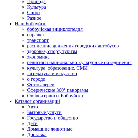
Природа
Культура
Спорт
Разное
Наш Бобруйск
бобруйская энциклопедия
справка
транспорт
расписание движения городских автобусов
здоровье, спорт, туризм
экономика
религия и национально-культурные объединения
культура, образование, СМИ
литература и искусство
о городе
Фотогалереи
Сферические 360° панорамы
Online-сервисы Бобруйска
Каталог организаций
Авто
Бытовые услуги
Государство и общество
Дети
Домашние животные
Доставка