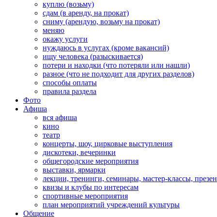
куплю (возьму)
сдам (в аренду, на прокат)
сниму (арендую, возьму на прокат)
меняю
окажу услуги
нуждаюсь в услугах (кроме вакансий)
ищу человека (разыскивается)
потери и находки (что потеряли или нашли)
разное (что не подходит для других разделов)
способы оплаты
правила раздела
Фото
Афиша
вся афиша
кино
театр
концерты, шоу, цирковые выступления
дискотеки, вечеринки
общегородские мероприятия
выставки, ярмарки
лекции, тренинги, семинары, мастер-классы, презе
квизы и клубы по интересам
спортивные мероприятия
план мероприятий учреждений культуры
Общение