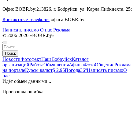
Офис BOBR.by:
213826, г. Бобруйск, ул. Карла Либкнехта, 25;
Контактные телефоны
офиса BOBR.by
Написать письмо
О нас
Реклама
© 2006-2026 «BOBR.by»
Поиск
Новости
Фотофакт
Наш Бобруйск
Каталог
организаций
Работа
Объявления
Афиша
Фото
Общение
Реклама
на портале
Курсы валют
$ 2.95
Погода
36°
Написать письмо
О
нас
Идёт обмен данными...
Произошла ошибка