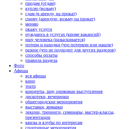
продам (отдам)
куплю (возьму)
сдам (в аренду, на прокат)
сниму (арендую, возьму на прокат)
меняю
окажу услуги
нуждаюсь в услугах (кроме вакансий)
ищу человека (разыскивается)
потери и находки (что потеряли или нашли)
разное (что не подходит для других разделов)
способы оплаты
правила раздела
Фото
Афиша
вся афиша
кино
театр
концерты, шоу, цирковые выступления
дискотеки, вечеринки
общегородские мероприятия
выставки, ярмарки
лекции, тренинги, семинары, мастер-классы,
презентации
квизы и клубы по интересам
спортивные мероприятия