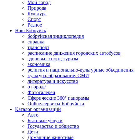
Мой город
Природа
Культура
Спорт
Разное
Наш Бобруйск
бобруйская энциклопедия
справка
транспорт
расписание движения городских автобусов
здоровье, спорт, туризм
экономика
религия и национально-культурные объединения
культура, образование, СМИ
литература и искусство
о городе
Фотогалереи
Сферические 360° панорамы
Online-сервисы Бобруйска
Каталог организаций
Авто
Бытовые услуги
Государство и общество
Дети
Домашние животные