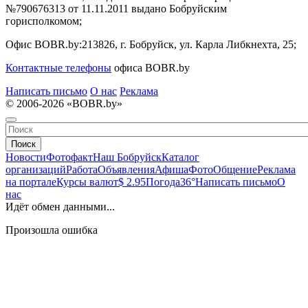
№790676313 от 11.11.2011 выдано Бобруйским
горисполкомом;
Офис BOBR.by:
213826, г. Бобруйск, ул. Карла Либкнехта, 25;
Контактные телефоны
офиса BOBR.by
Написать письмо
О нас
Реклама
© 2006-2026 «BOBR.by»
Поиск
Новости
Фотофакт
Наш Бобруйск
Каталог
организаций
Работа
Объявления
Афиша
Фото
Общение
Реклама
на портале
Курсы валют
$ 2.95
Погода
36°
Написать письмо
О
нас
Идёт обмен данными...
Произошла ошибка