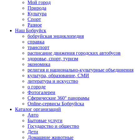
Мой город
Природа
Культура
Спорт
Разное
Наш Бобруйск
бобруйская энциклопедия
справка
транспорт
расписание движения городских автобусов
здоровье, спорт, туризм
экономика
религия и национально-культурные объединения
культура, образование, СМИ
литература и искусство
о городе
Фотогалереи
Сферические 360° панорамы
Online-сервисы Бобруйска
Каталог организаций
Авто
Бытовые услуги
Государство и общество
Дети
Домашние животные