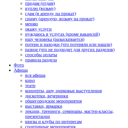
продам (отдам)
куплю (возьму)
сдам (в аренду, на прокат)
сниму (арендую, возьму на прокат)
меняю
окажу услуги
нуждаюсь в услугах (кроме вакансий)
ищу человека (разыскивается)
потери и находки (что потеряли или нашли)
разное (что не подходит для других разделов)
способы оплаты
правила раздела
Фото
Афиша
вся афиша
кино
театр
концерты, шоу, цирковые выступления
дискотеки, вечеринки
общегородские мероприятия
выставки, ярмарки
лекции, тренинги, семинары, мастер-классы,
презентации
квизы и клубы по интересам
спортивные мероприятия