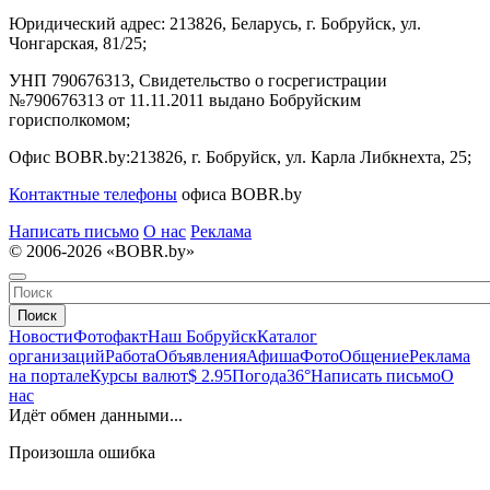
Юридический адрес:
213826, Беларусь, г. Бобруйск, ул.
Чонгарская, 81/25;
УНП 790676313, Свидетельство о госрегистрации
№790676313 от 11.11.2011 выдано Бобруйским
горисполкомом;
Офис BOBR.by:
213826, г. Бобруйск, ул. Карла Либкнехта, 25;
Контактные телефоны
офиса BOBR.by
Написать письмо
О нас
Реклама
© 2006-2026 «BOBR.by»
Поиск
Новости
Фотофакт
Наш Бобруйск
Каталог
организаций
Работа
Объявления
Афиша
Фото
Общение
Реклама
на портале
Курсы валют
$ 2.95
Погода
36°
Написать письмо
О
нас
Идёт обмен данными...
Произошла ошибка