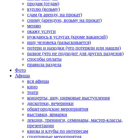
продам (отдам)
куплю (возьму)
сдам (в аренду, на прокат)
сниму (арендую, возьму на прокат)
меняю
окажу услуги
нуждаюсь в услугах (кроме вакансий)
ищу человека (разыскивается)
потери и находки (что потеряли или нашли)
разное (что не подходит для других разделов)
способы оплаты
правила раздела
Фото
Афиша
вся афиша
кино
театр
концерты, шоу, цирковые выступления
дискотеки, вечеринки
общегородские мероприятия
выставки, ярмарки
лекции, тренинги, семинары, мастер-классы,
презентации
квизы и клубы по интересам
спортивные мероприятия