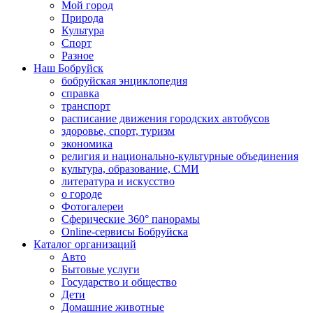
Мой город
Природа
Культура
Спорт
Разное
Наш Бобруйск
бобруйская энциклопедия
справка
транспорт
расписание движения городских автобусов
здоровье, спорт, туризм
экономика
религия и национально-культурные объединения
культура, образование, СМИ
литература и искусство
о городе
Фотогалереи
Сферические 360° панорамы
Online-сервисы Бобруйска
Каталог организаций
Авто
Бытовые услуги
Государство и общество
Дети
Домашние животные