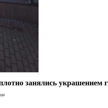
плотно занялись украшением г
ода