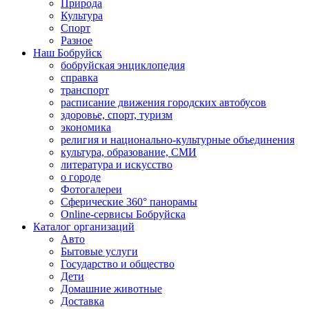
Природа
Культура
Спорт
Разное
Наш Бобруйск
бобруйская энциклопедия
справка
транспорт
расписание движения городских автобусов
здоровье, спорт, туризм
экономика
религия и национально-культурные объединения
культура, образование, СМИ
литература и искусство
о городе
Фотогалереи
Сферические 360° панорамы
Online-сервисы Бобруйска
Каталог организаций
Авто
Бытовые услуги
Государство и общество
Дети
Домашние животные
Доставка