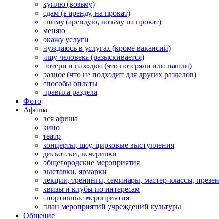
куплю (возьму)
сдам (в аренду, на прокат)
сниму (арендую, возьму на прокат)
меняю
окажу услуги
нуждаюсь в услугах (кроме вакансий)
ищу человека (разыскивается)
потери и находки (что потеряли или нашли)
разное (что не подходит для других разделов)
способы оплаты
правила раздела
Фото
Афиша
вся афиша
кино
театр
концерты, шоу, цирковые выступления
дискотеки, вечеринки
общегородские мероприятия
выставки, ярмарки
лекции, тренинги, семинары, мастер-классы, презе
квизы и клубы по интересам
спортивные мероприятия
план мероприятий учреждений культуры
Общение