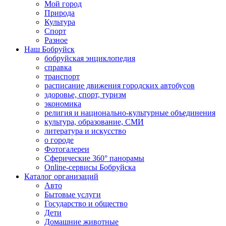
Мой город
Природа
Культура
Спорт
Разное
Наш Бобруйск
бобруйская энциклопедия
справка
транспорт
расписание движения городских автобусов
здоровье, спорт, туризм
экономика
религия и национально-культурные объединения
культура, образование, СМИ
литература и искусство
о городе
Фотогалереи
Сферические 360° панорамы
Online-сервисы Бобруйска
Каталог организаций
Авто
Бытовые услуги
Государство и общество
Дети
Домашние животные