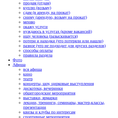
продам (отдам)
куплю (возьму)
сдам (в аренду, на прокат)
сниму (арендую, возьму на прокат)
меняю
окажу услуги
нуждаюсь в услугах (кроме вакансий)
ищу человека (разыскивается)
потери и находки (что потеряли или нашли)
разное (что не подходит для других разделов)
способы оплаты
правила раздела
Фото
Афиша
вся афиша
кино
театр
концерты, шоу, цирковые выступления
дискотеки, вечеринки
общегородские мероприятия
выставки, ярмарки
лекции, тренинги, семинары, мастер-классы,
презентации
квизы и клубы по интересам
спортивные мероприятия