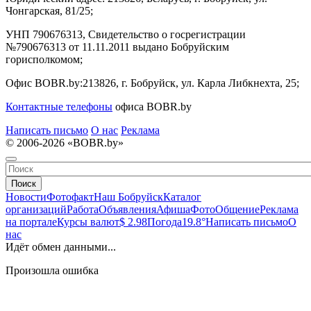
Чонгарская, 81/25;
УНП 790676313, Свидетельство о госрегистрации
№790676313 от 11.11.2011 выдано Бобруйским
горисполкомом;
Офис BOBR.by:
213826, г. Бобруйск, ул. Карла Либкнехта, 25;
Контактные телефоны
офиса BOBR.by
Написать письмо
О нас
Реклама
© 2006-2026 «BOBR.by»
Поиск
Новости
Фотофакт
Наш Бобруйск
Каталог
организаций
Работа
Объявления
Афиша
Фото
Общение
Реклама
на портале
Курсы валют
$ 2.98
Погода
19.8°
Написать письмо
О
нас
Идёт обмен данными...
Произошла ошибка