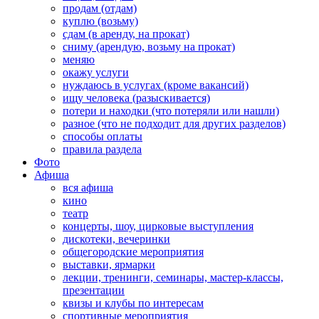
продам (отдам)
куплю (возьму)
сдам (в аренду, на прокат)
сниму (арендую, возьму на прокат)
меняю
окажу услуги
нуждаюсь в услугах (кроме вакансий)
ищу человека (разыскивается)
потери и находки (что потеряли или нашли)
разное (что не подходит для других разделов)
способы оплаты
правила раздела
Фото
Афиша
вся афиша
кино
театр
концерты, шоу, цирковые выступления
дискотеки, вечеринки
общегородские мероприятия
выставки, ярмарки
лекции, тренинги, семинары, мастер-классы,
презентации
квизы и клубы по интересам
спортивные мероприятия