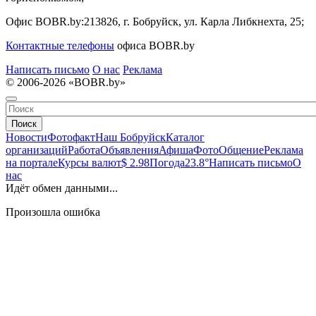
Офис BOBR.by:
213826, г. Бобруйск, ул. Карла Либкнехта, 25;
Контактные телефоны
офиса BOBR.by
Написать письмо
О нас
Реклама
© 2006-2026 «BOBR.by»
Поиск
Новости
Фотофакт
Наш Бобруйск
Каталог
организаций
Работа
Объявления
Афиша
Фото
Общение
Реклама
на портале
Курсы валют
$ 2.98
Погода
23.8°
Написать письмо
О
нас
Идёт обмен данными...
Произошла ошибка