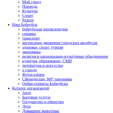
Мой город
Природа
Культура
Спорт
Разное
Наш Бобруйск
бобруйская энциклопедия
справка
транспорт
расписание движения городских автобусов
здоровье, спорт, туризм
экономика
религия и национально-культурные объединения
культура, образование, СМИ
литература и искусство
о городе
Фотогалереи
Сферические 360° панорамы
Online-сервисы Бобруйска
Каталог организаций
Авто
Бытовые услуги
Государство и общество
Дети
Домашние животные