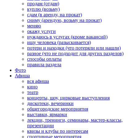
продам (отдам)
куплю (возьму)
сдам (в аренду, на прокат)
сниму (арендую, возьму на прокат)
меняю
окажу услуги
нуждаюсь в услугах (кроме вакансий)
ищу человека (разыскивается)
потери и находки (что потеряли или нашли)
разное (что не подходит для других разделов)
способы оплаты
правила раздела
Фото
Афиша
вся афиша
кино
театр
концерты, шоу, цирковые выступления
дискотеки, вечеринки
общегородские мероприятия
выставки, ярмарки
лекции, тренинги, семинары, мастер-классы,
презентации
квизы и клубы по интересам
спортивные мероприятия