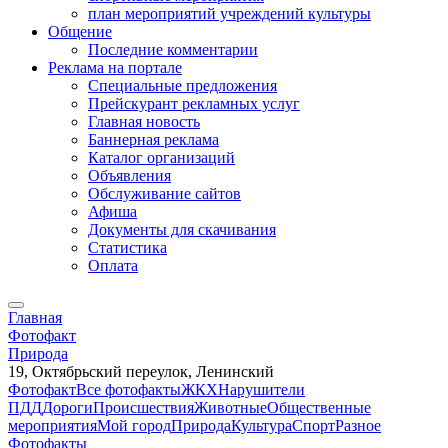
план мероприятий учреждений культуры
Общение
Последние комментарии
Реклама на портале
Специальные предложения
Прейскурант рекламных услуг
Главная новость
Баннерная реклама
Каталог организаций
Объявления
Обслуживание сайтов
Афиша
Документы для скачивания
Статистика
Оплата
Главная
Фотофакт
Природа
19, Октябрьский переулок, Ленинский
Фотофакт
Все фотофакты
ЖКХ
Нарушители
ПДД
Дороги
Происшествия
Животные
Общественные
мероприятия
Мой город
Природа
Культура
Спорт
Разное
Фотофакты