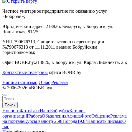
Частное унитарное предприятие по оказанию услуг
«Бобрбай»;
Юридический адрес:
213826, Беларусь, г. Бобруйск, ул.
Чонгарская, 81/25;
УНП 790676313, Свидетельство о госрегистрации
№790676313 от 11.11.2011 выдано Бобруйским
горисполкомом;
Офис BOBR.by:
213826, г. Бобруйск, ул. Карла Либкнехта, 25;
Контактные телефоны
офиса BOBR.by
Написать письмо
О нас
Реклама
© 2006-2026 «BOBR.by»
Поиск
Новости
Фотофакт
Наш Бобруйск
Каталог
организаций
Работа
Объявления
Афиша
Фото
Общение
Реклама
на портале
Курсы валют
$ 2.98
Погода
19.8°
Написать письмо
О
нас
Идёт обмен данными...