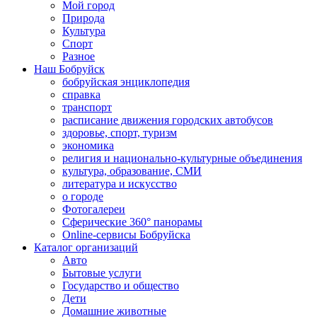
Мой город
Природа
Культура
Спорт
Разное
Наш Бобруйск
бобруйская энциклопедия
справка
транспорт
расписание движения городских автобусов
здоровье, спорт, туризм
экономика
религия и национально-культурные объединения
культура, образование, СМИ
литература и искусство
о городе
Фотогалереи
Сферические 360° панорамы
Online-сервисы Бобруйска
Каталог организаций
Авто
Бытовые услуги
Государство и общество
Дети
Домашние животные