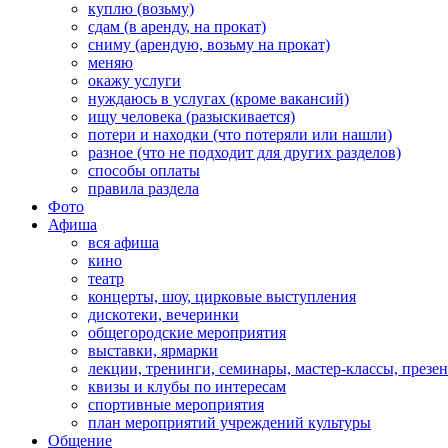
куплю (возьму)
сдам (в аренду, на прокат)
сниму (арендую, возьму на прокат)
меняю
окажу услуги
нуждаюсь в услугах (кроме вакансий)
ищу человека (разыскивается)
потери и находки (что потеряли или нашли)
разное (что не подходит для других разделов)
способы оплаты
правила раздела
Фото
Афиша
вся афиша
кино
театр
концерты, шоу, цирковые выступления
дискотеки, вечеринки
общегородские мероприятия
выставки, ярмарки
лекции, тренинги, семинары, мастер-классы, презе
квизы и клубы по интересам
спортивные мероприятия
план мероприятий учреждений культуры
Общение