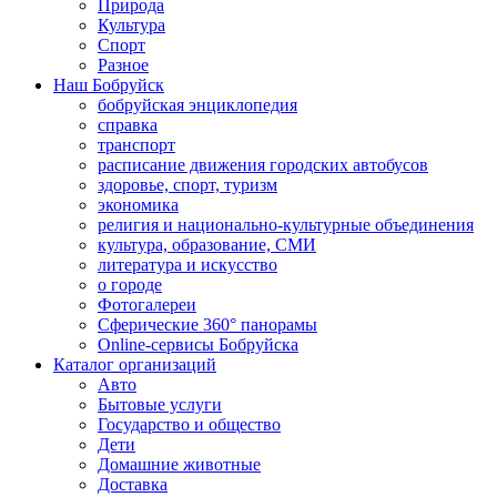
Природа
Культура
Спорт
Разное
Наш Бобруйск
бобруйская энциклопедия
справка
транспорт
расписание движения городских автобусов
здоровье, спорт, туризм
экономика
религия и национально-культурные объединения
культура, образование, СМИ
литература и искусство
о городе
Фотогалереи
Сферические 360° панорамы
Online-сервисы Бобруйска
Каталог организаций
Авто
Бытовые услуги
Государство и общество
Дети
Домашние животные
Доставка