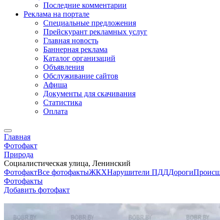
Последние комментарии
Реклама на портале
Специальные предложения
Прейскурант рекламных услуг
Главная новость
Баннерная реклама
Каталог организаций
Объявления
Обслуживание сайтов
Афиша
Документы для скачивания
Статистика
Оплата
Главная
Фотофакт
Природа
Социалистическая улица, Ленинский
Фотофакт
Все фотофакты
ЖКХ
Нарушители ПДД
Дороги
Происш
Фотофакты
Добавить фотофакт