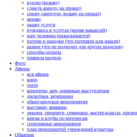
куплю (возьму)
сдам (в аренду, на прокат)
сниму (арендую, возьму на прокат)
меняю
окажу услуги
нуждаюсь в услугах (кроме вакансий)
ищу человека (разыскивается)
потери и находки (что потеряли или нашли)
разное (что не подходит для других разделов)
способы оплаты
правила раздела
Фото
Афиша
вся афиша
кино
театр
концерты, шоу, цирковые выступления
дискотеки, вечеринки
общегородские мероприятия
выставки, ярмарки
лекции, тренинги, семинары, мастер-классы, презе
квизы и клубы по интересам
спортивные мероприятия
план мероприятий учреждений культуры
Общение