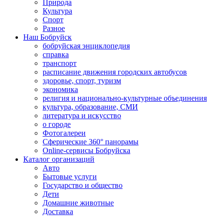
Природа
Культура
Спорт
Разное
Наш Бобруйск
бобруйская энциклопедия
справка
транспорт
расписание движения городских автобусов
здоровье, спорт, туризм
экономика
религия и национально-культурные объединения
культура, образование, СМИ
литература и искусство
о городе
Фотогалереи
Сферические 360° панорамы
Online-сервисы Бобруйска
Каталог организаций
Авто
Бытовые услуги
Государство и общество
Дети
Домашние животные
Доставка