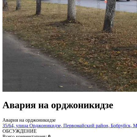
Авария на орджоникидзе
Авария на орджоникидзе
35/64, улица Орджоникидзе, Первомайский район, Бобруйск, Мо
ОБСУЖДЕНИЕ
Всего комментариев:
0