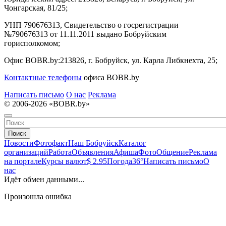
Чонгарская, 81/25;
УНП 790676313, Свидетельство о госрегистрации
№790676313 от 11.11.2011 выдано Бобруйским
горисполкомом;
Офис BOBR.by:
213826, г. Бобруйск, ул. Карла Либкнехта, 25;
Контактные телефоны
офиса BOBR.by
Написать письмо
О нас
Реклама
© 2006-2026 «BOBR.by»
Поиск
Новости
Фотофакт
Наш Бобруйск
Каталог
организаций
Работа
Объявления
Афиша
Фото
Общение
Реклама
на портале
Курсы валют
$ 2.95
Погода
36°
Написать письмо
О
нас
Идёт обмен данными...
Произошла ошибка