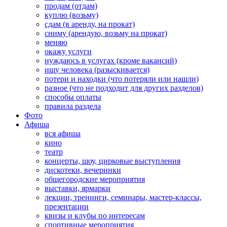
продам (отдам)
куплю (возьму)
сдам (в аренду, на прокат)
сниму (арендую, возьму на прокат)
меняю
окажу услуги
нуждаюсь в услугах (кроме вакансий)
ищу человека (разыскивается)
потери и находки (что потеряли или нашли)
разное (что не подходит для других разделов)
способы оплаты
правила раздела
Фото
Афиша
вся афиша
кино
театр
концерты, шоу, цирковые выступления
дискотеки, вечеринки
общегородские мероприятия
выставки, ярмарки
лекции, тренинги, семинары, мастер-классы,
презентации
квизы и клубы по интересам
спортивные мероприятия