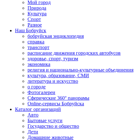
Мой город
Природа
Культура
Спорт
Разное
Наш Бобруйск
бобруйская энциклопедия
справка
транспорт
расписание движения городских автобусов
здоровье, спорт, туризм
экономика
религия и национально-культурные объединения
культура, образование, СМИ
литература и искусство
о городе
Фотогалереи
Сферические 360° панорамы
Online-сервисы Бобруйска
Каталог организаций
Авто
Бытовые услуги
Государство и общество
Дети
Домашние животные