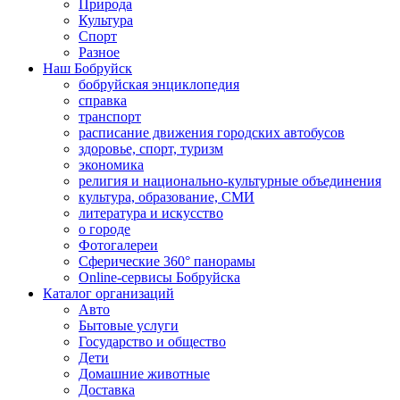
Природа
Культура
Спорт
Разное
Наш Бобруйск
бобруйская энциклопедия
справка
транспорт
расписание движения городских автобусов
здоровье, спорт, туризм
экономика
религия и национально-культурные объединения
культура, образование, СМИ
литература и искусство
о городе
Фотогалереи
Сферические 360° панорамы
Online-сервисы Бобруйска
Каталог организаций
Авто
Бытовые услуги
Государство и общество
Дети
Домашние животные
Доставка