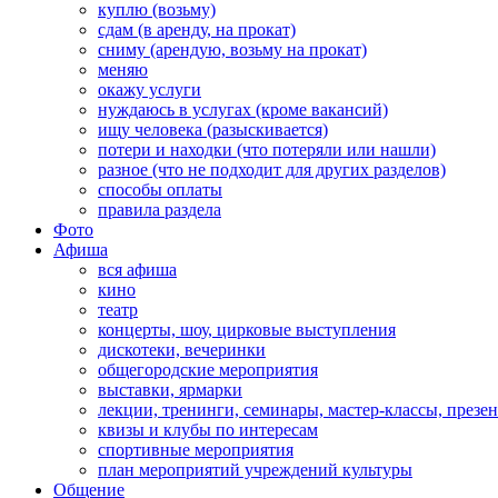
куплю (возьму)
сдам (в аренду, на прокат)
сниму (арендую, возьму на прокат)
меняю
окажу услуги
нуждаюсь в услугах (кроме вакансий)
ищу человека (разыскивается)
потери и находки (что потеряли или нашли)
разное (что не подходит для других разделов)
способы оплаты
правила раздела
Фото
Афиша
вся афиша
кино
театр
концерты, шоу, цирковые выступления
дискотеки, вечеринки
общегородские мероприятия
выставки, ярмарки
лекции, тренинги, семинары, мастер-классы, презе
квизы и клубы по интересам
спортивные мероприятия
план мероприятий учреждений культуры
Общение