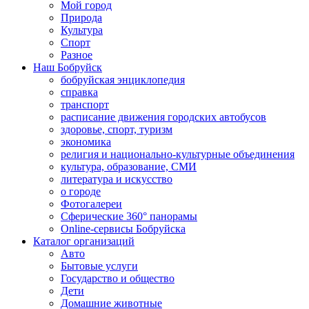
Мой город
Природа
Культура
Спорт
Разное
Наш Бобруйск
бобруйская энциклопедия
справка
транспорт
расписание движения городских автобусов
здоровье, спорт, туризм
экономика
религия и национально-культурные объединения
культура, образование, СМИ
литература и искусство
о городе
Фотогалереи
Сферические 360° панорамы
Online-сервисы Бобруйска
Каталог организаций
Авто
Бытовые услуги
Государство и общество
Дети
Домашние животные