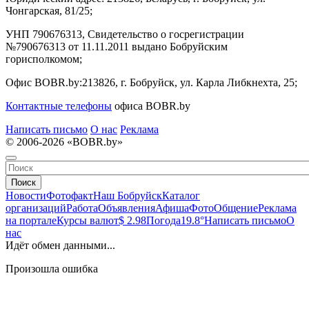
Чонгарская, 81/25;
УНП 790676313, Свидетельство о госрегистрации
№790676313 от 11.11.2011 выдано Бобруйским
горисполкомом;
Офис BOBR.by:
213826, г. Бобруйск, ул. Карла Либкнехта, 25;
Контактные телефоны
офиса BOBR.by
Написать письмо
О нас
Реклама
© 2006-2026 «BOBR.by»
Поиск
Новости
Фотофакт
Наш Бобруйск
Каталог
организаций
Работа
Объявления
Афиша
Фото
Общение
Реклама
на портале
Курсы валют
$ 2.98
Погода
19.8°
Написать письмо
О
нас
Идёт обмен данными...
Произошла ошибка