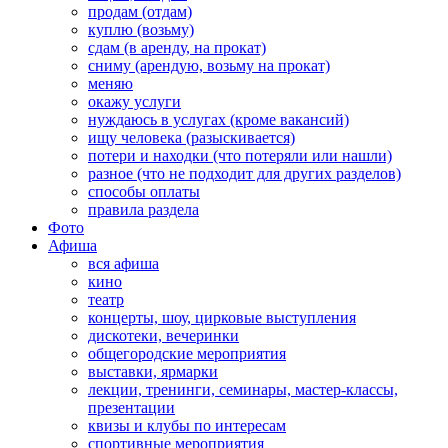
продам (отдам)
куплю (возьму)
сдам (в аренду, на прокат)
сниму (арендую, возьму на прокат)
меняю
окажу услуги
нуждаюсь в услугах (кроме вакансий)
ищу человека (разыскивается)
потери и находки (что потеряли или нашли)
разное (что не подходит для других разделов)
способы оплаты
правила раздела
Фото
Афиша
вся афиша
кино
театр
концерты, шоу, цирковые выступления
дискотеки, вечеринки
общегородские мероприятия
выставки, ярмарки
лекции, тренинги, семинары, мастер-классы,
презентации
квизы и клубы по интересам
спортивные мероприятия