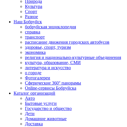
Природа
Культура
Спорт
Разное
Наш Бобруйск
бобруйская энциклопедия
справка
транспорт
расписание движения городских автобусов
здоровье, спорт, туризм
экономика
религия и национально-культурные объединения
культура, образование, СМИ
литература и искусство
о городе
Фотогалереи
Сферические 360° панорамы
Online-сервисы Бобруйска
Каталог организаций
Авто
Бытовые услуги
Государство и общество
Дети
Домашние животные
Доставка