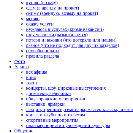
куплю (возьму)
сдам (в аренду, на прокат)
сниму (арендую, возьму на прокат)
меняю
окажу услуги
нуждаюсь в услугах (кроме вакансий)
ищу человека (разыскивается)
потери и находки (что потеряли или нашли)
разное (что не подходит для других разделов)
способы оплаты
правила раздела
Фото
Афиша
вся афиша
кино
театр
концерты, шоу, цирковые выступления
дискотеки, вечеринки
общегородские мероприятия
выставки, ярмарки
лекции, тренинги, семинары, мастер-классы, презе
квизы и клубы по интересам
спортивные мероприятия
план мероприятий учреждений культуры
Общение