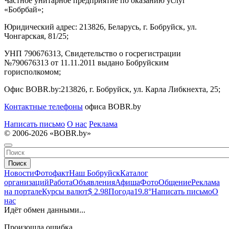
Частное унитарное предприятие по оказанию услуг
«Бобрбай»;
Юридический адрес:
213826, Беларусь, г. Бобруйск, ул.
Чонгарская, 81/25;
УНП 790676313, Свидетельство о госрегистрации
№790676313 от 11.11.2011 выдано Бобруйским
горисполкомом;
Офис BOBR.by:
213826, г. Бобруйск, ул. Карла Либкнехта, 25;
Контактные телефоны
офиса BOBR.by
Написать письмо
О нас
Реклама
© 2006-2026 «BOBR.by»
Поиск
Новости
Фотофакт
Наш Бобруйск
Каталог
организаций
Работа
Объявления
Афиша
Фото
Общение
Реклама
на портале
Курсы валют
$ 2.98
Погода
19.8°
Написать письмо
О
нас
Идёт обмен данными...
Произошла ошибка