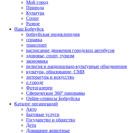
Мой город
Природа
Культура
Спорт
Разное
Наш Бобруйск
бобруйская энциклопедия
справка
транспорт
расписание движения городских автобусов
здоровье, спорт, туризм
экономика
религия и национально-культурные объединения
культура, образование, СМИ
литература и искусство
о городе
Фотогалереи
Сферические 360° панорамы
Online-сервисы Бобруйска
Каталог организаций
Авто
Бытовые услуги
Государство и общество
Дети
Домашние животные