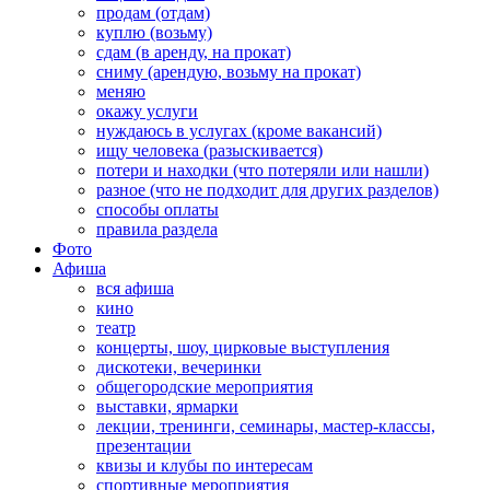
продам (отдам)
куплю (возьму)
сдам (в аренду, на прокат)
сниму (арендую, возьму на прокат)
меняю
окажу услуги
нуждаюсь в услугах (кроме вакансий)
ищу человека (разыскивается)
потери и находки (что потеряли или нашли)
разное (что не подходит для других разделов)
способы оплаты
правила раздела
Фото
Афиша
вся афиша
кино
театр
концерты, шоу, цирковые выступления
дискотеки, вечеринки
общегородские мероприятия
выставки, ярмарки
лекции, тренинги, семинары, мастер-классы,
презентации
квизы и клубы по интересам
спортивные мероприятия