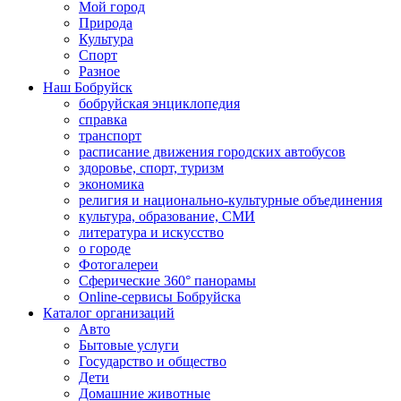
Мой город
Природа
Культура
Спорт
Разное
Наш Бобруйск
бобруйская энциклопедия
справка
транспорт
расписание движения городских автобусов
здоровье, спорт, туризм
экономика
религия и национально-культурные объединения
культура, образование, СМИ
литература и искусство
о городе
Фотогалереи
Сферические 360° панорамы
Online-сервисы Бобруйска
Каталог организаций
Авто
Бытовые услуги
Государство и общество
Дети
Домашние животные