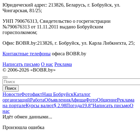
Юридический адрес:
213826, Беларусь, г. Бобруйск, ул.
Чонгарская, 81/25;
УНП 790676313, Свидетельство о госрегистрации
№790676313 от 11.11.2011 выдано Бобруйским
горисполкомом;
Офис BOBR.by:
213826, г. Бобруйск, ул. Карла Либкнехта, 25;
Контактные телефоны
офиса BOBR.by
Написать письмо
О нас
Реклама
© 2006-2026 «BOBR.by»
Поиск
Новости
Фотофакт
Наш Бобруйск
Каталог
организаций
Работа
Объявления
Афиша
Фото
Общение
Реклама
на портале
Курсы валют
$ 2.98
Погода
19.8°
Написать письмо
О
нас
Идёт обмен данными...
Произошла ошибка