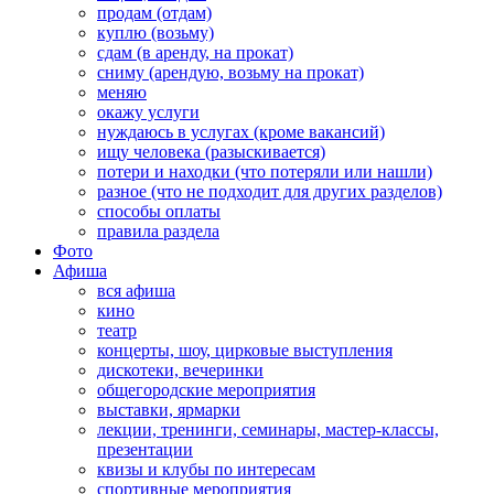
продам (отдам)
куплю (возьму)
сдам (в аренду, на прокат)
сниму (арендую, возьму на прокат)
меняю
окажу услуги
нуждаюсь в услугах (кроме вакансий)
ищу человека (разыскивается)
потери и находки (что потеряли или нашли)
разное (что не подходит для других разделов)
способы оплаты
правила раздела
Фото
Афиша
вся афиша
кино
театр
концерты, шоу, цирковые выступления
дискотеки, вечеринки
общегородские мероприятия
выставки, ярмарки
лекции, тренинги, семинары, мастер-классы,
презентации
квизы и клубы по интересам
спортивные мероприятия